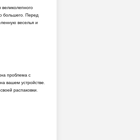
я великолепного
то большего. Перед
еленную веселья и
жна проблема с
на вашем устройстве.
 своей распаковки.