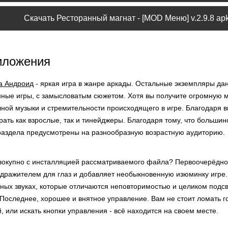
Скачать Ресторанный магнат - [MOD Меню] v.2.9.8 ap
иложения
а Андроид
- яркая игра в жанре аркады. Остальные экземпляры да
нные игры, с замысловатым сюжетом. Хотя вы получите огромную м
ичной музыки и стремительности происходящего в игре. Благодаря 
рать как взрослые, так и тинейджеры. Благодаря тому, что больши
раздела предусмотрены на разнообразную возрастную аудиторию.
вокупно с инсталляцией рассматриваемого файла? Первоочерёдное
здражителем для глаз и добавляет необыкновенную изюминку игре.
ных звуках, которые отличаются неповторимостью и целиком подс
Последнее, хорошее и внятное управление. Вам не стоит ломать г
 или искать кнопки управления - всё находится на своем месте.