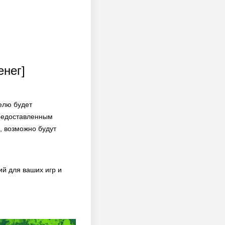
енег]
елю будет
предоставленным
, возможно будут
й для ваших игр и