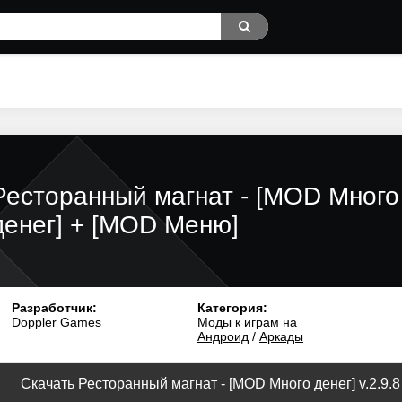
Ресторанный магнат - [MOD Много
денег] + [MOD Меню]
Разработчик:
Категория:
Doppler Games
Моды к играм на
Андроид
/
Аркады
Скачать Ресторанный магнат - [MOD Много денег] v.2.9.8