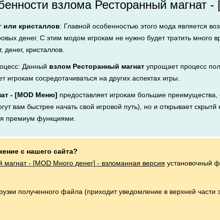
бенности взлома Ресторанный магнат -
г или кристаллов
: Главной особенностью этого мода является во
ровых денег. С этим модом игрокам не нужно будет тратить много 
, денег, кристаллов.
оцесс: Данный
взлом Ресторанный магнат
упрощает процесс пол
ет игрокам сосредотачиваться на других аспектах игры.
ат - [MOD Меню]
предоставляет игрокам большие преимущества, с
ут вам быстрее начать свой игровой путь), но и открывает скрытй 
ся премиум функциями.
жение с нашего сайта?
 магнат - [MOD Много денег] - взломанная версия
установочный ф
грузки полученного файла (приходит уведомление в верхней части 