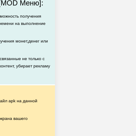
 [MOD Меню]:
зможность получения
времени на выполнение
учения монет,денег или
вязанные не только с
контент, убирает рекламу
айл apk на данной
экрана вашего