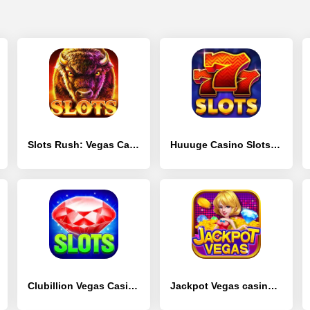
Slots Rush: Vegas Casino Slots - [MOD Бесконечные монеты]
Huuuge Casino Slots Vegas 777 - [MOD Бесконечные деньги]
Clubillion Vegas Casino Slots - [MOD Много монет]
Jackpot Vegas casino slots! - [MOD Много денег]