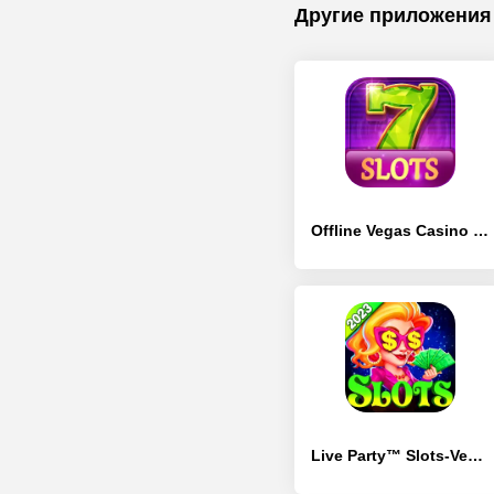
Другие приложения
Offline Vegas Casino Slots - [MOD Бесконечные монеты]
Live Party™ Slots-Vegas Casino - [MOD Бесконечные деньги]