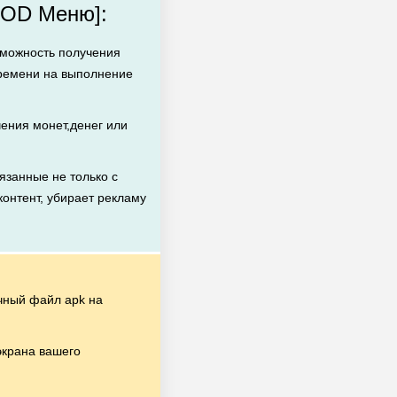
MOD Меню]:
зможность получения
времени на выполнение
ения монет,денег или
язанные не только с
контент, убирает рекламу
чный файл apk на
экрана вашего