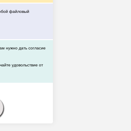
любой файловый
вам нужно дать согласие
чайте удовольствие от