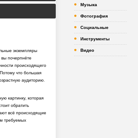
Музыка
Фотография
Социальные
Инструменты
Видео
альные экземпляры
 вы почерпнёте
ечности происходящего
. Потому что большая
озрастную аудиторию.
ую картинку, которая
стоит обратить
вают всё происходящие
ом требуемых