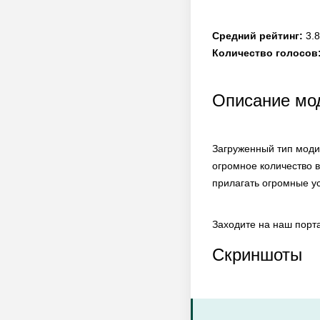
Средний рейтинг:
3.8
Количество голосов
Описание мод
Загруженный тип моди
огромное количество 
прилагать огромные у
Заходите на наш порт
Скриншоты