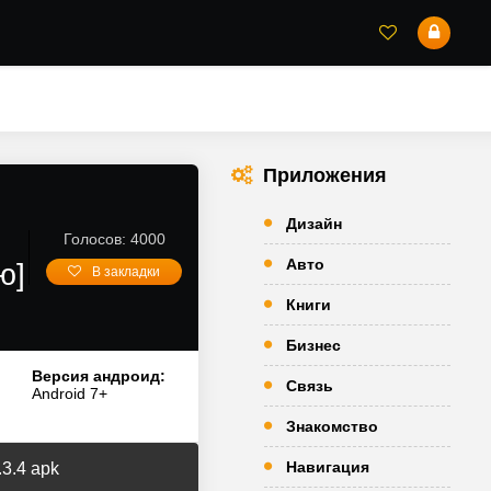
Приложения
Дизайн
Голосов: 4000
Авто
ю]
В закладки
Книги
Бизнес
Версия андроид:
Связь
Android 7+
Знакомство
Навигация
3.4 apk