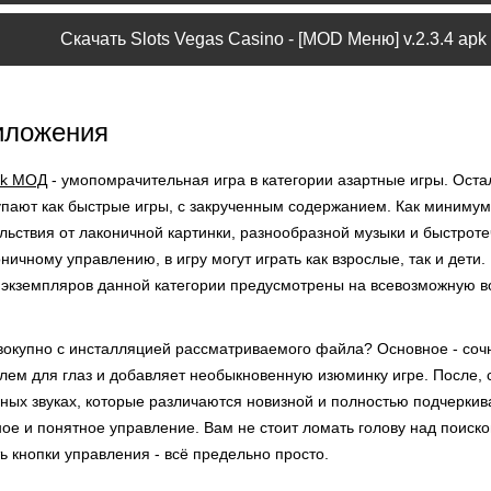
Скачать Slots Vegas Casino - [MOD Меню] v.2.3.4 apk
иложения
apk МОД
- умопомрачительная игра в категории азартные игры. Ост
упают как быстрые игры, с закрученным содержанием. Как минимум
льствия от лаконичной картинки, разнообразной музыки и быстрот
оничному управлению, в игру могут играть как взрослые, так и дети
 экземпляров данной категории предусмотрены на всевозможную в
вокупно с инсталляцией рассматриваемого файла? Основное - сочн
лем для глаз и добавляет необыкновенную изюминку игре. После, 
ных звуках, которые различаются новизной и полностью подчерки
ное и понятное управление. Вам не стоит ломать голову над поиск
ь кнопки управления - всё предельно просто.