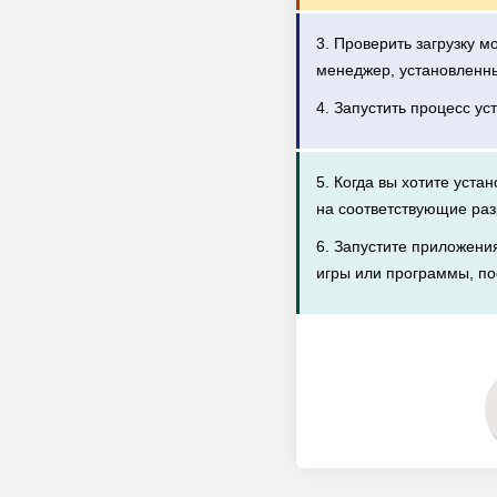
3. Проверить загрузку 
менеджер, установленн
4. Запустить процесс ус
5. Когда вы хотите уста
на соответствующие раз
6. Запустите приложени
игры или программы, по