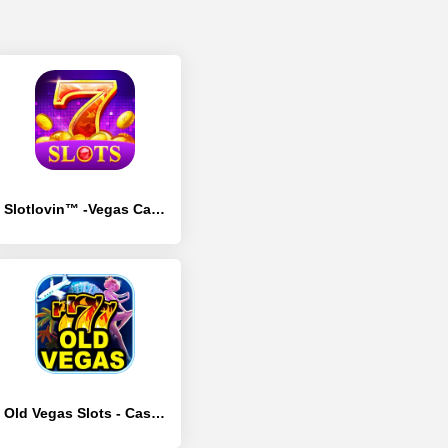
Slotlovin™ -Vegas Casino Slots - [MOD Бесконечные монеты]
Old Vegas Slots - Casino 777 - [MOD Много монет]