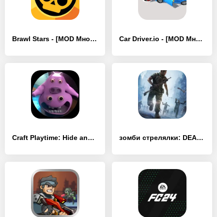
Brawl Stars - [MOD Много денег]
Car Driver.io - [MOD Много денег]
Craft Playtime: Hide and Seek - [MOD Много денег]
зомби стрелялки: DEAD TARGET - [MOD Много денег]