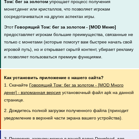
Том: бег за золотом
упрощает процесс получения
монет,денег или кристаллов, что позволяет игрокам
сосредотачиваться на других аспектах игры.
Этот
Говорящий Том: бег за золотом - [MOD Меню]
предоставляет игрокам большие преимущества, связанные не
только с монетами (которые помогут вам быстрее начать свой
игровой путь), но и открывает скрытй контент, убирает рекламу
и позволяет пользоваться премиум функциями.
Как установить приложение с нашего сайта?
1. Скачайте
Говорящий Том: бег за золотом - [MOD Много
денег] - взломанная версия
установочный файл apk на данной
странице.
2. Дождитесь полной загрузки полученного файла (приходит
уведомление в верхней части экрана вашего устройства).
3. Проверить загрузку можно в вашей папке Download, для