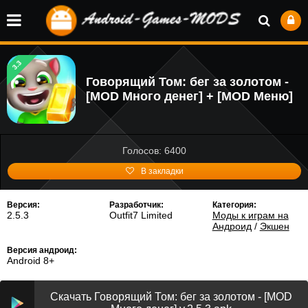
3.3
Говорящий Том: бег за золотом -
[MOD Много денег] + [MOD Меню]
Голосов: 6400
В закладки
Версия:
Разработчик:
Категория:
2.5.3
Outfit7 Limited
Моды к играм на
Андроид
/
Экшен
Версия андроид:
Android 8+
Скачать Говорящий Том: бег за золотом - [MOD