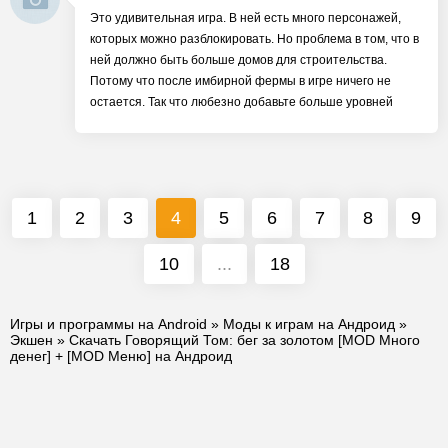
Это удивительная игра. В ней есть много персонажей,
которых можно разблокировать. Но проблема в том, что в
ней должно быть больше домов для строительства.
Потому что после имбирной фермы в игре ничего не
остается. Так что любезно добавьте больше уровней
1
2
3
4
5
6
7
8
9
10
...
18
Игры и программы на Android
»
Моды к играм на Андроид
»
Экшен
» Скачать Говорящий Том: бег за золотом [MOD Много
денег] + [MOD Меню] на Андроид