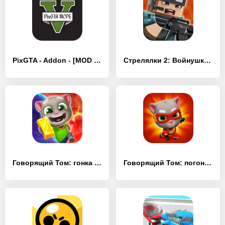
PixGTA - Addon - [MOD Много денег]
Стрелялки 2: Войнушки онлайн - [MOD Много монет]
Говорящий Том: гонка на время - [MOD Много денег]
Говорящий Том: погоня героев - [MOD Много денег]