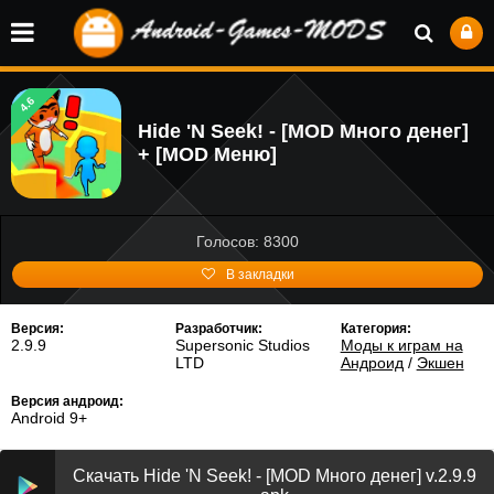
4.6
Hide 'N Seek! - [MOD Много денег]
+ [MOD Меню]
Голосов: 8300
В закладки
Версия:
Разработчик:
Категория:
2.9.9
Supersonic Studios
Моды к играм на
LTD
Андроид
/
Экшен
Версия андроид:
Android 9+
Скачать Hide 'N Seek! - [MOD Много денег] v.2.9.9