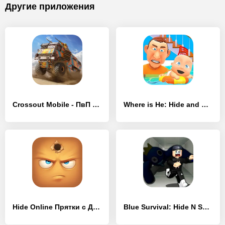
Другие приложения
Crossout Mobile - ПвП экшен - [MOD Бесконечные монеты]
Where is He: Hide and Seek - [MOD Много монет]
Hide Online Прятки с Друзьями - [MOD Бесконечные монеты]
Blue Survival: Hide N Seek - [MOD Много монет]