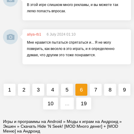
В этой игре слишком много рекламы, и вы можете так
легко попасть впросак.
aliya-rb1
6 July 2024 01:10
Мне нравится пытаться спрятаться и... Я не могу
поверить, как весело в это играть, и я определенно
думаю, что другим это тоже понравится.
1
2
3
4
5
6
7
8
9
10
...
19
Игры и программы на Android
»
Моды к играм на Андроид
»
Экшен
» Скачать Hide 'N Seek! [MOD Много денег] + [MOD
Меню] на Андроид