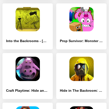
Into the Backrooms - [MOD Много монет]
Prop Survivor: Monster Hunt - [MOD Много денег]
Craft Playtime: Hide and Seek - [MOD Много денег]
Hide in The Backroom: Побег - [MOD Много монет]