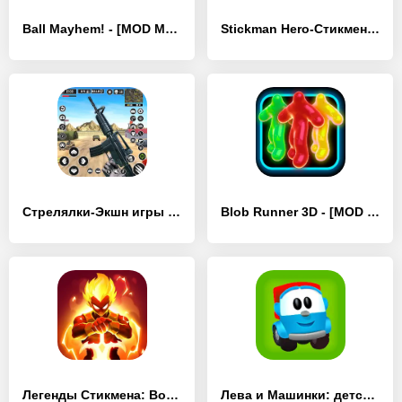
Ball Mayhem! - [MOD Много монет]
Stickman Hero-Стикмен файтинг - [MOD Много монет]
Стрелялки-Экшн игры офлайн - [MOD Много монет]
Blob Runner 3D - [MOD Много денег]
Легенды Стикмена: Война теней - [MOD Много денег]
Лева и Машинки: детские игры