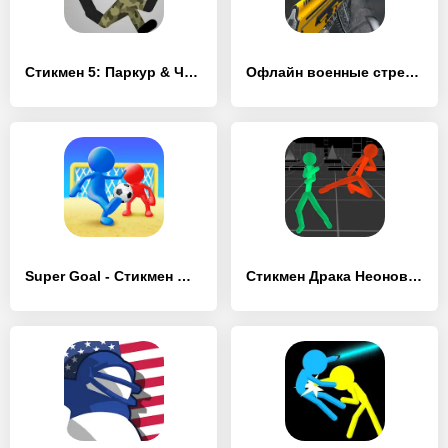
Стикмен 5: Паркур & Человечки - [MOD Бесконечные деньги]
Офлайн военные стрелялки 3D - [MOD Много денег]
Super Goal - Стикмен Футбол - [MOD Бесконечные деньги]
Стикмен Драка Неоновые воином - [MOD Много монет]