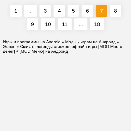
1
...
3
4
5
6
7
8
9
10
11
...
18
Игры и программы на Android
»
Моды к играм на Андроид
»
Экшен
» Скачать легенды стикмен: офлайн игры [MOD Много
денег] + [MOD Меню] на Андроид