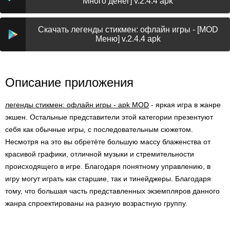
Много денег] v.2.4.4 apk
Скачать легенды стикмен: офлайн игры - [MOD
Меню] v.2.4.4 apk
Описание приложения
легенды стикмен: офлайн игры - apk MOD
- яркая игра в жанре
экшен. Остальные представители этой категории презентуют
себя как обычные игры, с последовательным сюжетом.
Несмотря на это вы обретёте большую массу блаженства от
красивой графики, отличной музыки и стремительности
происходящего в игре. Благодаря понятному управлению, в
игру могут играть как старшие, так и тинейджеры. Благодаря
тому, что большая часть представленных экземпляров данного
жанра спроектированы на разную возрастную группу.