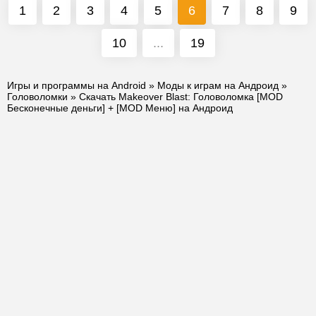
1
2
3
4
5
6
7
8
9
10
...
19
Игры и программы на Android
»
Моды к играм на Андроид
»
Головоломки
» Скачать Makeover Blast: Головоломка [MOD
Бесконечные деньги] + [MOD Меню] на Андроид