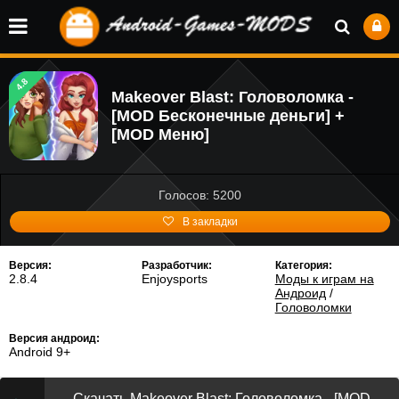
4.8
Makeover Blast: Головоломка -
[MOD Бесконечные деньги] +
[MOD Меню]
Голосов: 5200
В закладки
Версия:
Разработчик:
Категория:
2.8.4
Enjoysports
Моды к играм на
Андроид
/
Головоломки
Версия андроид:
Android 9+
Скачать Makeover Blast: Головоломка - [MOD