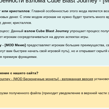
енности взлома Cube Blast Journey - [
г или кристаллов
: Главной особенностью этого мода является во
ровых денег. С этим модом игрокам не нужно будет тратить много 
, денег, кристаллов.
оцесс: Данный
взлом Cube Blast Journey
упрощает процесс получ
ет игрокам сосредотачиваться на других аспектах игры.
y - [MOD Меню]
предоставляет игрокам большие преимущества, св
ут вам быстрее начать свой игровой путь), но и открывает скрытй 
ся премиум функциями.
жение с нашего сайта?
Journey - [MOD Бесконечные монеты] - взломанная версия
установо
грузки полученного файла (приходит уведомление в верхней части 