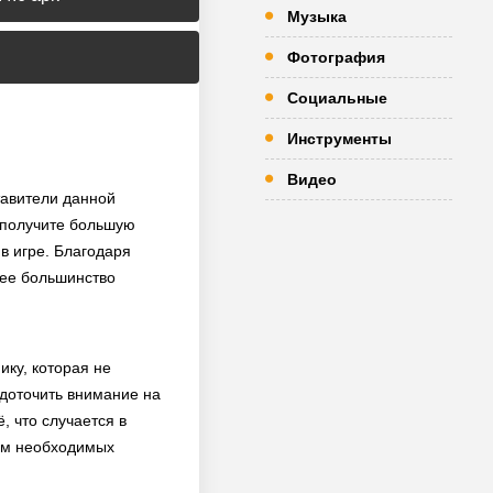
Музыка
Фотография
Социальные
Инструменты
Видео
тавители данной
 получите большую
в игре. Благодаря
лее большинство
ику, которая не
едоточить внимание на
, что случается в
ком необходимых