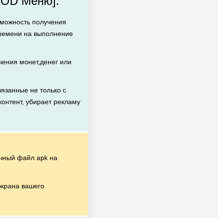
MOD Меню]:
зможность получения
времени на выполнение
ения монет,денег или
язанные не только с
контент, убирает рекламу
чный файл apk на
экрана вашего