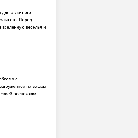
н для отличного
большего. Перед
в вселенную веселья и
облема с
 загруженной на вашем
 своей распаковки.