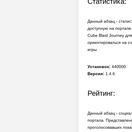
Статистика:
Данный абзац - статис
доступную на портале.
Cube Blast Journey дл
ориентироваться на сч
игры.
Установок:
440000
Версия:
1.4.6
Рейтинг:
Данный абзац - социа
портала. Представлен
проголосовавших покаж