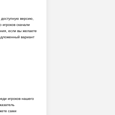
и доступную версию,
о игроков скачали
ения, если вы желаете
редложенный вариант
реди игроков нашего
казатель
жете сами