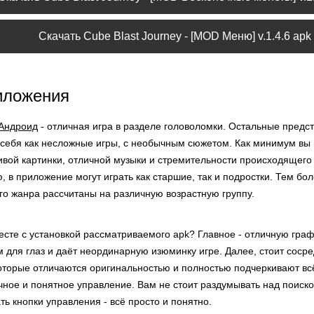
Скачать Cube Blast Journey - [MOD Меню] v.1.4.6 apk
иложения
 Андроид
- отличная игра в разделе головоломки. Остальные предс
 себя как несложные игры, с необычным сюжетом. Как минимум вы
ивой картинки, отличной музыки и стремительности происходящего 
 в приложение могут играть как старшие, так и подростки. Тем бо
го жанра рассчитаны на различную возрастную группу.
сте с установкой рассматриваемого apk? Главное - отличную граф
 для глаз и даёт неординарную изюминку игре. Далее, стоит соср
оторые отличаются оригинальностью и полностью подчеркивают всё
ичное и понятное управление. Вам не стоит раздумывать над поис
ть кнопки управления - всё просто и понятно.