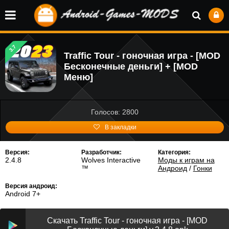
3.7
Traffic Tour - гоночная игра - [MOD
Бесконечные деньги] + [MOD
Меню]
Голосов: 2800
В закладки
Версия:
Разработчик:
Категория:
2.4.8
Wolves Interactive
Моды к играм на
™️
Андроид
/
Гонки
Версия андроид:
Android 7+
Скачать Traffic Tour - гоночная игра - [MOD