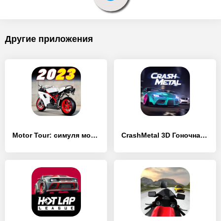
Другие приложения
Motor Tour: симуля мотоцикла - [MOD Бесконечные монеты]
CrashMetal 3D Гоночная Игра - [MOD Бесконечные монеты]