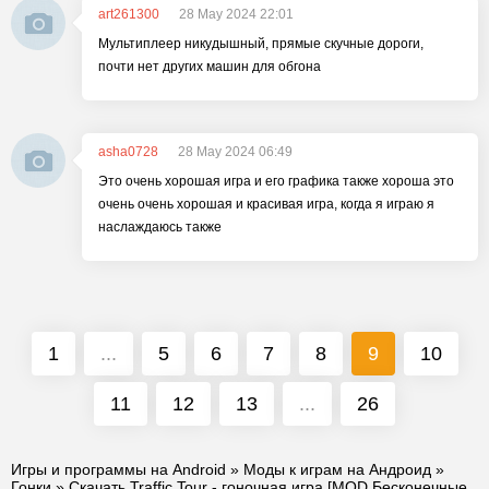
art261300
28 May 2024 22:01
Мультиплеер никудышный, прямые скучные дороги,
почти нет других машин для обгона
asha0728
28 May 2024 06:49
Это очень хорошая игра и его графика также хороша это
очень очень хорошая и красивая игра, когда я играю я
наслаждаюсь также
1
...
5
6
7
8
9
10
11
12
13
...
26
Игры и программы на Android
»
Моды к играм на Андроид
»
Гонки
» Скачать Traffic Tour - гоночная игра [MOD Бесконечные