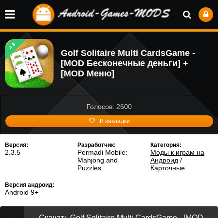
4.3
Golf Solitaire Multi CardsGame -
[MOD Бесконечные деньги] +
[MOD Меню]
Голосов: 2600
В закладки
Версия:
Разработчик:
Категория:
2.3.5
Permadi Mobile:
Моды к играм на
Mahjong and
Андроид
/
Puzzles
Карточные
Версия андроид:
Android 9+
Скачать Golf Solitaire Multi CardsGame - [MOD