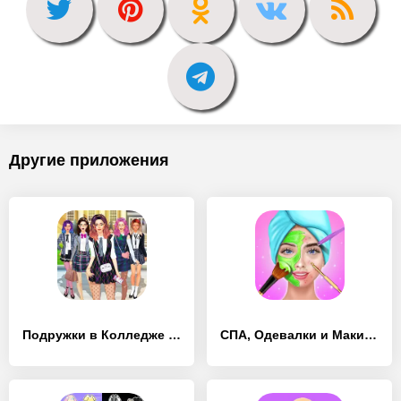
Другие приложения
Подружки в Колледже - Одевалки - [MOD Много монет]
СПА, Одевалки и Макияж Девочек - [MOD Много денег]