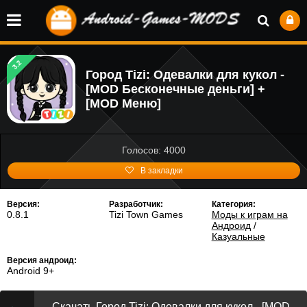
3.2
Город Tizi: Одевалки для кукол -
[MOD Бесконечные деньги] +
[MOD Меню]
Голосов: 4000
В закладки
Версия:
Разработчик:
Категория:
0.8.1
Tizi Town Games
Моды к играм на
Андроид
/
Казуальные
Версия андроид:
Android 9+
Скачать Город Tizi: Одевалки для кукол - [MOD