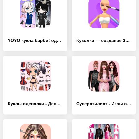
YOYO кукла барби: одевалки - [MOD Много монет]
Куколки — создание 3D-кукол - [MOD Бесконечные деньги]
Куклы одевалки - Девчачие игры - [MOD Много денег]
Суперстилист - Игры одевалки - [MOD Бесконечные монеты]