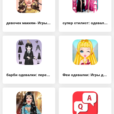
девочек макияж- Игры одевалки - [MOD Бесконечные деньги]
супер стилист: одевалки - [MOD Бесконечные деньги]
барби одевалки: переодевалки - [MOD Много монет]
Феи одевалки: Игры для девочек - [MOD Много монет]