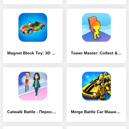
Magnet Block Toy: 3D Build - [MOD Бесконечные монеты]
Tower Master: Collect & Build - [MOD Бесконечные деньги]
Catwalk Battle - Переодевайся! - [MOD Много монет]
Merge Battle Car Машины роботы - [MOD Много денег]