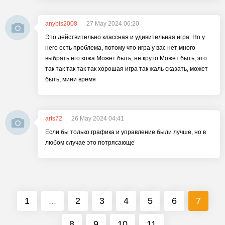
anybis2008
27 May 2024 06:20
Это действительно классная и удивительная игра. Но у
него есть проблема, потому что игра у вас нет много
выбрать его кожа Может быть, не круто Может быть, это
так так так так так хорошая игра так жаль сказать, может
быть, мини время
arts72
26 May 2024 04:41
Если бы только графика и управление были лучше, но в
любом случае это потрясающе
1
...
2
3
4
5
6
7
8
9
10
11