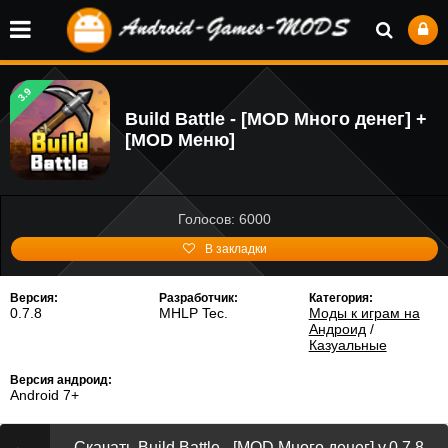
3.9
Build Battle - [MOD Много денег] +
[MOD Меню]
Голосов: 6000
В закладки
Версия:
Разработчик:
Категория:
0.7.8
MHLP Tec.
Моды к играм на
Андроид
/
Казуальные
Версия андроид:
Android 7+
Скачать Build Battle - [MOD Много денег] v.0.7.8