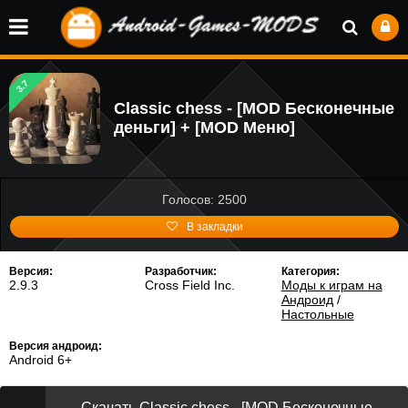
3.7
Classic chess - [MOD Бесконечные
деньги] + [MOD Меню]
Голосов: 2500
В закладки
Версия:
Разработчик:
Категория:
2.9.3
Cross Field Inc.
Моды к играм на
Андроид
/
Настольные
Версия андроид:
Android 6+
Скачать Classic chess - [MOD Бесконечные