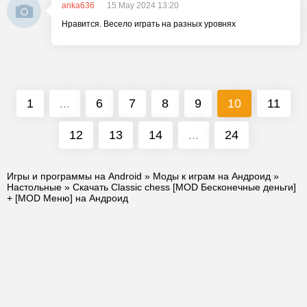
anka636
15 May 2024 13:20
Нравится. Весело играть на разных уровнях
1
...
6
7
8
9
10
11
12
13
14
...
24
Игры и программы на Android
»
Моды к играм на Андроид
»
Настольные
» Скачать Classic chess [MOD Бесконечные деньги]
+ [MOD Меню] на Андроид