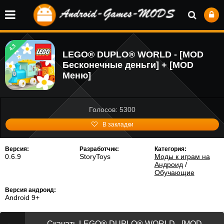
4.3
LEGO® DUPLO® WORLD - [MOD
Бесконечные деньги] + [MOD
Меню]
Голосов: 5300
В закладки
Версия:
Разработчик:
Категория:
0.6.9
StoryToys
Моды к играм на
Андроид
/
Обучающие
Версия андроид:
Android 9+
Скачать LEGO® DUPLO® WORLD - [MOD