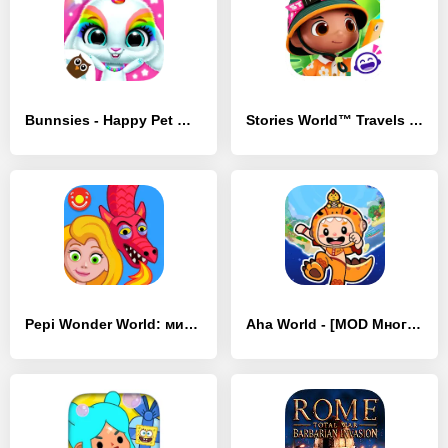
Bunnsies - Happy Pet World - [MOD Много монет]
Stories World™ Travels - [MOD Бесконечные монеты]
Pepi Wonder World: мир сказок! - [MOD Много монет]
Aha World - [MOD Много монет]