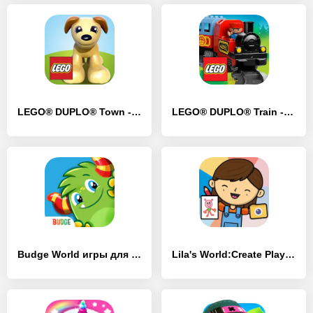
LEGO® DUPLO® Town - [MOD Много монет]
LEGO® DUPLO® Train - [MOD Много денег]
Budge World игры для детей - [MOD Бесконечные монеты]
Lila's World:Create Play Learn - [MOD Много денег]