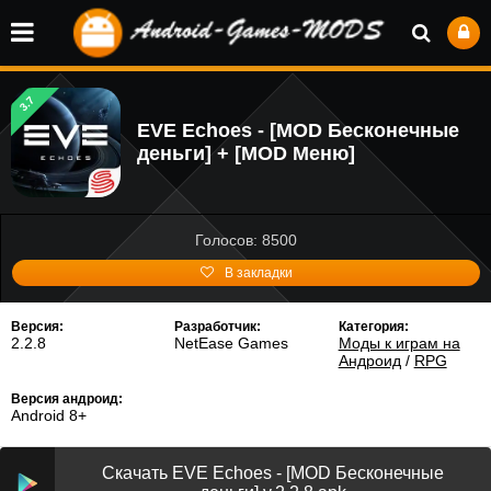
3.7
EVE Echoes - [MOD Бесконечные
деньги] + [MOD Меню]
Голосов: 8500
В закладки
Версия:
Разработчик:
Категория:
2.2.8
NetEase Games
Моды к играм на
Андроид
/
RPG
Версия андроид:
Android 8+
Скачать EVE Echoes - [MOD Бесконечные