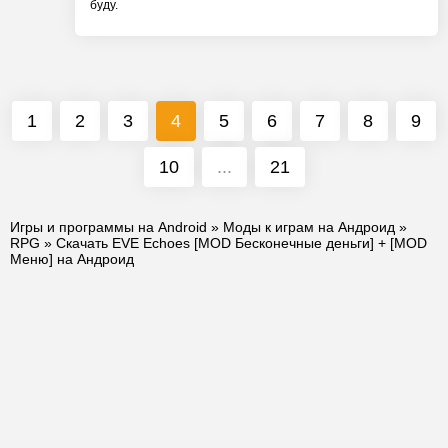
буду.
1
2
3
4
5
6
7
8
9
10
...
21
Игры и программы на Android
»
Моды к играм на Андроид
»
RPG
» Скачать EVE Echoes [MOD Бесконечные деньги] + [MOD
Меню] на Андроид