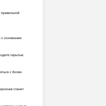
ь правильной
я с основными
ходите скрытые
яться с более
ерсонаж станет