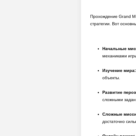
Прохождение Grand Mo
стратегии. Вот основ
Начальные мис
механиками игры
Изучение мира:
объекты.
Развитие перс
сложными задан
Сложные мисси
достаточно силь