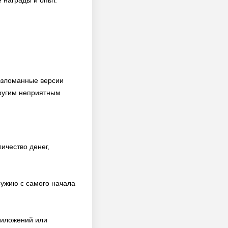
 награды и опыт.
 взломанные версии
другим неприятным
ичество денег,
ружию с самого начала
риложений или