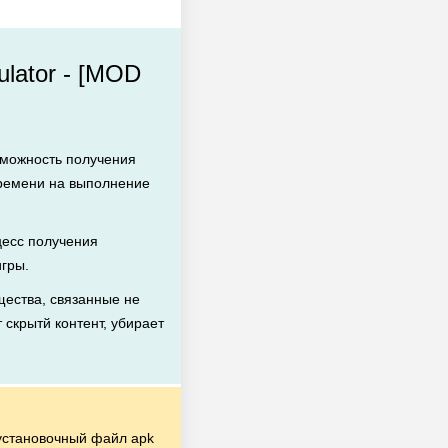
lator - [MOD
зможность получения
времени на выполнение
есс получения
игры.
ества, связанные не
 скрытй контент, убирает
становочный файл apk