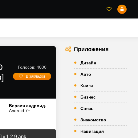
Приложения
Дизайн
D
Голосов: 4000
Авто
]
В закладки
Книги
Бизнес
Версия андроид:
Связь
Android 7+
Знакомство
Навигация
 v.1.2.9 apk