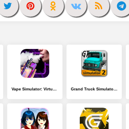
Vape Simulator: Virtual Prank - [MOD Бесконечные деньги]
Grand Truck Simulator 2 - [MOD Много монет]