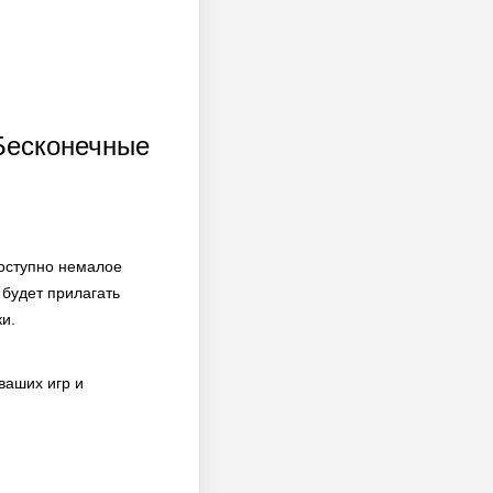
 Бесконечные
доступно немалое
будет прилагать
и.
ваших игр и