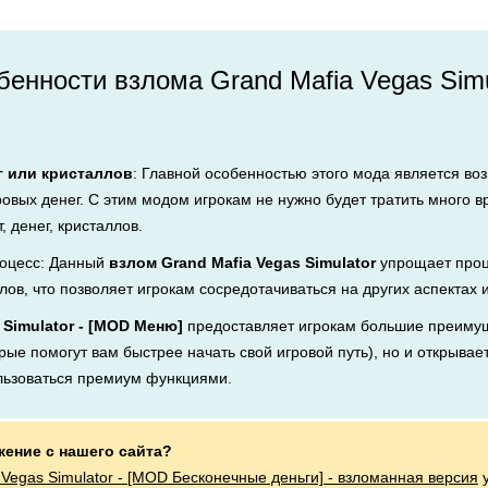
енности взлома Grand Mafia Vegas Simu
г или кристаллов
: Главной особенностью этого мода является во
ровых денег. С этим модом игрокам не нужно будет тратить много 
, денег, кристаллов.
оцесс: Данный
взлом Grand Mafia Vegas Simulator
упрощает проц
лов, что позволяет игрокам сосредотачиваться на других аспектах 
 Simulator - [MOD Меню]
предоставляет игрокам большие преимущ
рые помогут вам быстрее начать свой игровой путь), но и открывает
льзоваться премиум функциями.
жение с нашего сайта?
 Vegas Simulator - [MOD Бесконечные деньги] - взломанная версия
у