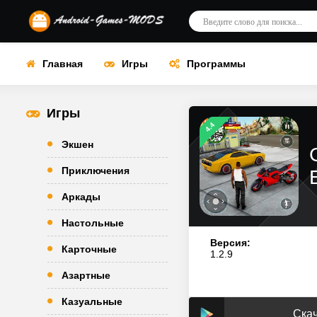
Главная
Игры
Программы
Игры
4.4
Экшен
Приключения
Аркады
Настольные
Версия:
Карточные
1.2.9
Азартные
Казуальные
Скач