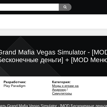
Grand Mafia Vegas Simulator - [MO
Бесконечные деньги] + [MOD Меню
Разработчик:
Категория:
Play Paradigm
Моды к играм на
Андроид
/
Симуляторы
ать Grand Mafia Vegas Simulator - [MOD Бесконечные деньги]