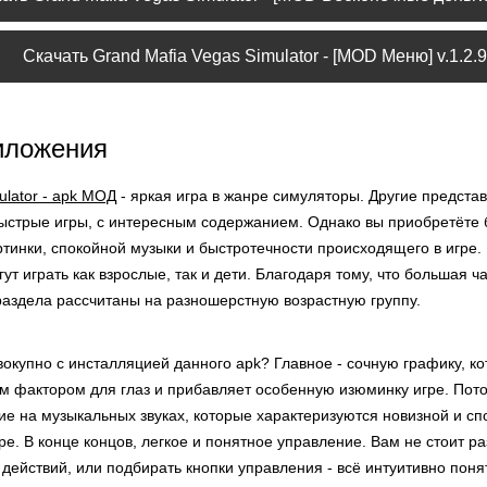
Скачать Grand Mafia Vegas Simulator - [MOD Меню] v.1.2.9
иложения
ulator - apk МОД
- яркая игра в жанре симуляторы. Другие представ
ыстрые игры, с интересным содержанием. Однако вы приобретёте
ртинки, спокойной музыки и быстротечности происходящего в игре
гут играть как взрослые, так и дети. Благодаря тому, что большая 
раздела рассчитаны на разношерстную возрастную группу.
окупно с инсталляцией данного apk? Главное - сочную графику, к
 фактором для глаз и прибавляет особенную изюминку игре. Пото
ие на музыкальных звуках, которые характеризуются новизной и с
игре. В конце концов, легкое и понятное управление. Вам не стоит 
ействий, или подбирать кнопки управления - всё интуитивно поня