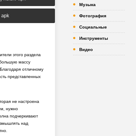
Музыка
 apk
Фотография
Социальные
Инструменты
Видео
ители этого раздела
 большую массу
. Благодаря отличному
часть представленных
оторая не настроена
м, нужно
полна подчеркивают
размышлять над
тно.