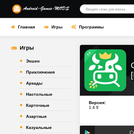
Главная
Игры
Программы
Игры
4.9
Экшен
Приключения
Аркады
Настольные
Версия:
Карточные
1.4.9
Азартные
Казуальные
Ск