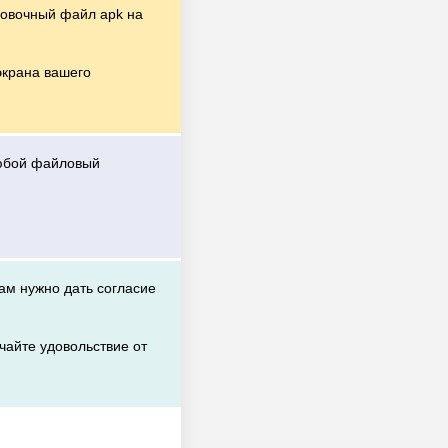
овочный файл apk на
экрана вашего
любой файловый
вам нужно дать согласие
чайте удовольствие от