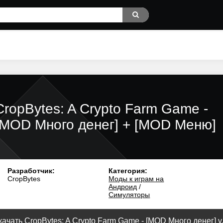
CropBytes: A Crypto Farm Game -
[MOD Много денег] + [MOD Меню]
Разработчик:
Категория:
CropBytes
Моды к играм на
Андроид
/
Симуляторы
ачать CropBytes: A Crypto Farm Game - [MOD Много денег] v.