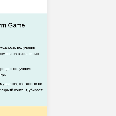
arm Game -
зможность получения
времени на выполнение
роцесс получения
игры.
мущества, связанные не
 скрытй контент, убирает