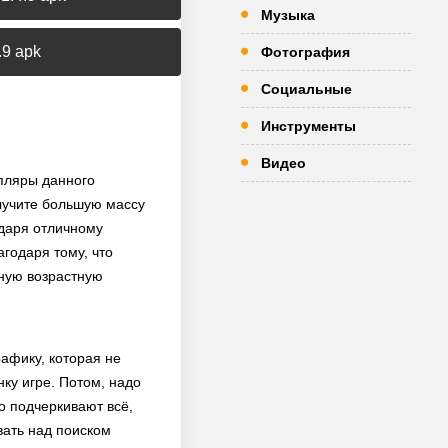
Музыка
.9 apk
Фотография
Социальные
Инструменты
Видео
мпляры данного
лучите большую массу
одаря отличному
годаря тому, что
ную возрастную
афику, которая не
ку игре. Потом, надо
о подчеркивают всё,
вать над поиском