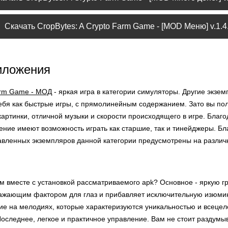
Скачать CropBytes: A Crypto Farm Game - [MOD Меню] v.1.4
иложения
Farm Game - МОД
- яркая игра в категории симуляторы. Другие экзе
ебя как быстрые игры, с прямолинейным содержанием. Зато вы по
картинки, отличной музыки и скорости происходящего в игре. Благ
ние имеют возможность играть как старшие, так и тинейджеры. Бла
авленных экземпляров данной категории предусмотрены на различ
м вместе с установкой рассматриваемого apk? Основное - яркую гр
ажающим фактором для глаз и прибавляет исключительную изюмин
ие на мелодиях, которые характеризуются уникальностью и всецел
 Последнее, легкое и практичное управление. Вам не стоит раздумы