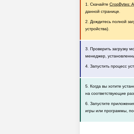
1. Скачайте
CropBytes: 
данной странице.
2. Дождитесь полной за
устройства).
3. Проверить загрузку 
менеджер, установленн
4. Запустить процесс ус
5. Когда вы хотите уста
на соответствующие раз
6. Запустите приложени
игры или программы, по