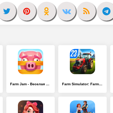
Farm Jam - Веселая ферма - [MOD Много денег]
Farm Simulator: Farming Sim 23 - [MOD Бесконечные монеты]