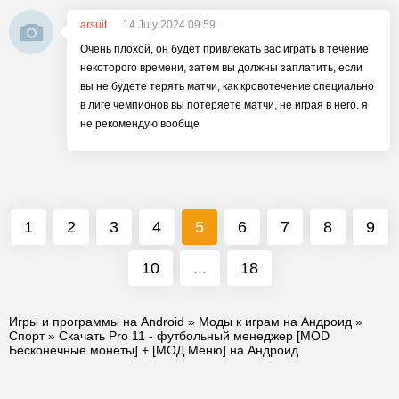
arsuit
14 July 2024 09:59
Очень плохой, он будет привлекать вас играть в течение
некоторого времени, затем вы должны заплатить, если
вы не будете терять матчи, как кровотечение специально
в лиге чемпионов вы потеряете матчи, не играя в него. я
не рекомендую вообще
1
2
3
4
5
6
7
8
9
10
...
18
Игры и программы на Android
»
Моды к играм на Андроид
»
Спорт
» Скачать Pro 11 - футбольный менеджер [MOD
Бесконечные монеты] + [МОД Меню] на Андроид