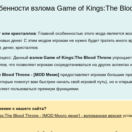
енности взлома Game of Kings:The Bloo
г или кристаллов
: Главной особенностью этого мода является во
ровых денег. С этим модом игрокам не нужно будет тратить много 
, денег, кристаллов.
оцесс: Данный
взлом Game of Kings:The Blood Throne
упрощает 
лов, что позволяет игрокам сосредотачиваться на других аспектах 
e Blood Throne - [MOD Меню]
предоставляет игрокам большие пр
оторые помогут вам быстрее начать свой игровой путь), но и открыв
оляет пользоваться премиум функциями.
жение с нашего сайта?
gs:The Blood Throne - [MOD Много денег] - взломанная версия
уста