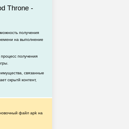
d Throne -
зможность получения
времени на выполнение
процесс получения
игры.
еимущества, связанные
ает скрытй контент,
новочный файл apk на