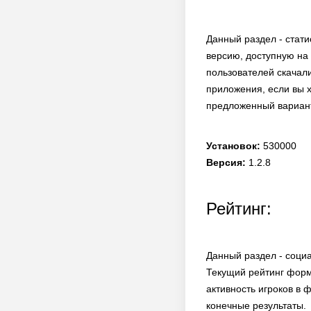
Данный раздел - стати
версию, доступную на 
пользователей скачали
приложения, если вы х
предложенный вариант
Установок:
530000
Версия:
1.2.8
Рейтинг:
Данный раздел - социа
Текущий рейтинг форм
активность игроков в 
конечные результаты.