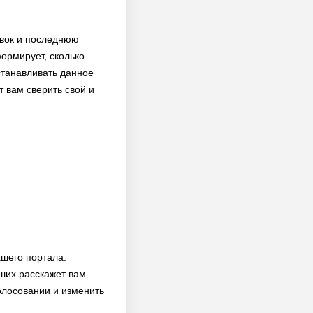
новок и последнюю
ормирует, сколько
станавливать данное
т вам сверить свой и
ашего портала.
ших расскажет вам
олосовании и изменить