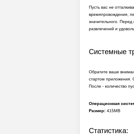
Пусть вас не отталкив
времяпровождения, пер
значительного. Перед 
развлечений и удоволь
Системные т
Обратите ваше вниман
стартом приложения. 
После - количество пу
Операционная систе
Размер:
415MB
Статистика: