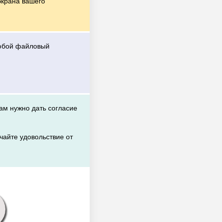
экрана вашего
любой файловый
вам нужно дать согласие
чайте удовольствие от