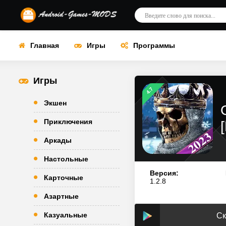
Главная
Игры
Программы
Игры
4.7
Экшен
Приключения
Аркады
Настольные
Версия:
Карточные
1.2.8
Азартные
Казуальные
Ск