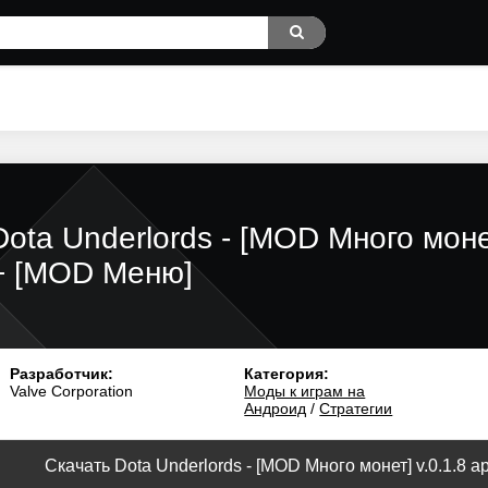
Dota Underlords - [MOD Много моне
+ [MOD Меню]
Разработчик:
Категория:
Valve Corporation
Моды к играм на
Андроид
/
Стратегии
Скачать Dota Underlords - [MOD Много монет] v.0.1.8 a