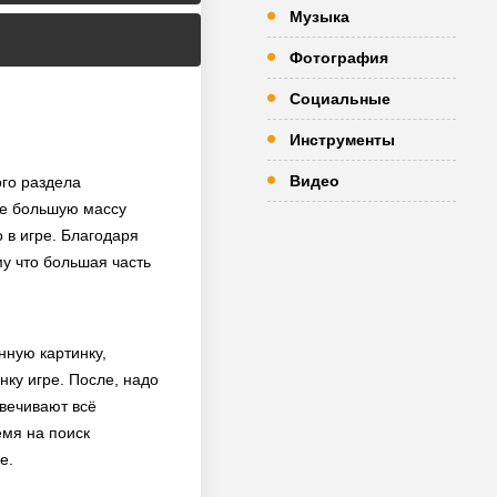
Музыка
Фотография
Социальные
Инструменты
Видео
ого раздела
те большую массу
 в игре. Благодаря
му что большая часть
нную картинку,
ку игре. После, надо
вечивают всё
емя на поиск
е.