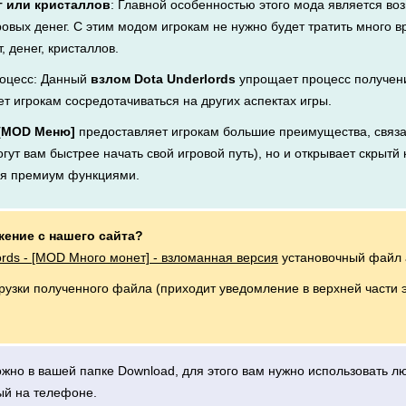
г или кристаллов
: Главной особенностью этого мода является во
ровых денег. С этим модом игрокам не нужно будет тратить много 
, денег, кристаллов.
оцесс: Данный
взлом Dota Underlords
упрощает процесс получени
ет игрокам сосредотачиваться на других аспектах игры.
 [MOD Меню]
предоставляет игрокам большие преимущества, связа
ут вам быстрее начать свой игровой путь), но и открывает скрытй 
ся премиум функциями.
жение с нашего сайта?
ords - [MOD Много монет] - взломанная версия
установочный файл a
грузки полученного файла (приходит уведомление в верхней части 
можно в вашей папке Download, для этого вам нужно использовать 
ый на телефоне.