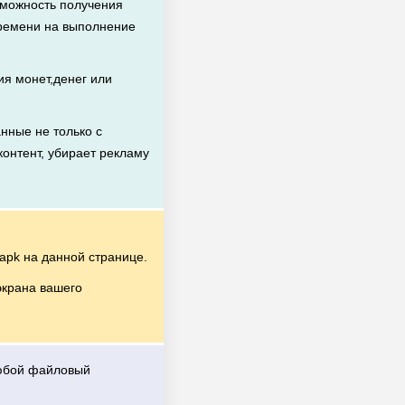
зможность получения
времени на выполнение
я монет,денег или
нные не только с
контент, убирает рекламу
pk на данной странице.
экрана вашего
любой файловый