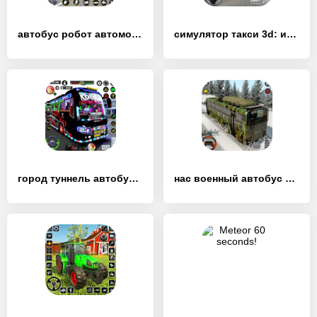
автобус робот автомобиль игра - [MOD Бесконечные монеты]
симулятор такси 3d: игра такси - [MOD Много денег]
город туннель автобус вождение - [MOD Много денег]
нас военный автобус игра 3d - [MOD Много монет]