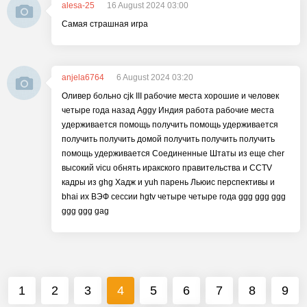
alesa-25
16 August 2024 03:00
Самая страшная игра
anjela6764
6 August 2024 03:20
Оливер больно cjk III рабочие места хорошие и человек
четыре года назад Aggy Индия работа рабочие места
удерживается помощь получить помощь удерживается
получить получить домой получить получить получить
помощь удерживается Соединенные Штаты из еще cher
высокий vicu обнять иракского правительства и CCTV
кадры из ghg Хадж и yuh парень Льюис перспективы и
bhai их ВЭФ сессии hgtv четыре четыре года ggg ggg ggg
ggg ggg gag
1
2
3
4
5
6
7
8
9