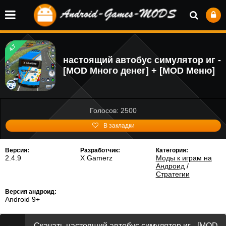
4.7
настоящий автобус симулятор иг -
[MOD Много денег] + [MOD Меню]
Голосов: 2500
В закладки
Версия:
Разработчик:
Категория:
2.4.9
X Gamerz
Моды к играм на
Андроид
/
Стратегии
Версия андроид:
Android 9+
Скачать настоящий автобус симулятор иг - [MOD