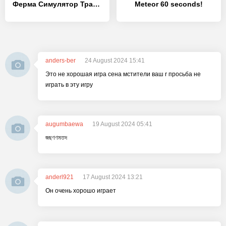
Ферма Симулятор Трактор игра - [MOD Много монет]
Meteor 60 seconds!
anders-ber
24 August 2024 15:41
Это не хорошая игра сена мстители ваш r просьба не
играть в эту игру
augumbaewa
19 August 2024 05:41
জছণণমতদ
anderl921
17 August 2024 13:21
Он очень хорошо играет