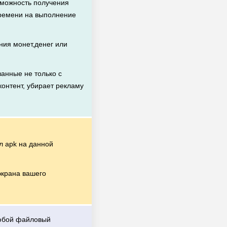
зможность получения
времени на выполнение
ия монет,денег или
анные не только с
контент, убирает рекламу
 apk на данной
экрана вашего
любой файловый