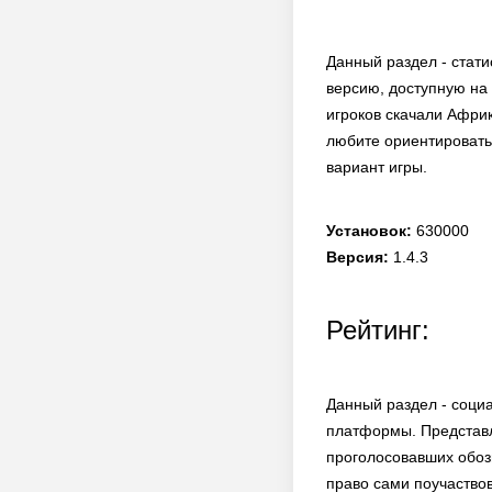
Данный раздел - стати
версию, доступную на
игроков скачали Афри
любите ориентироватьс
вариант игры.
Установок:
630000
Версия:
1.4.3
Рейтинг:
Данный раздел - соци
платформы. Представл
проголосовавших обозн
право сами поучаствов