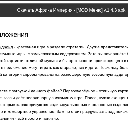
Скачать Африка Империя - [MOD Меню] v.1.4.3 apk
иложения
ндроид
- красочная игра в разделе стратегии. Другие представител
азумные игры, с замысловатым содержанием. Зато вы почерпнёте
вой картинки, отличной музыки и быстротечности происходящего в 
в приложение могут играть как старшие, так и дети. Поскольку бол
й категории спроектированы на разношерстную возрастную аудито
сте с загрузкой данного файла? Первоочерёдное - отличную карти
я глаз и даёт неординарную изюминку игре. После, нужно сконцен
 которые характеризуются индивидуальностью и полностью выделяют
ое и комфортное управление. Вам не стоит раздумывать над поиск
авления - всё просто и понятно.