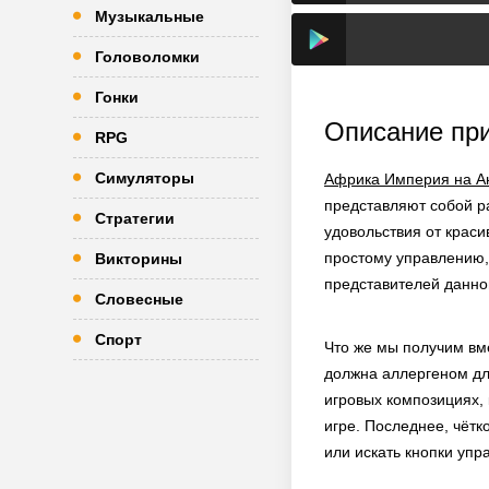
Музыкальные
Головоломки
Гонки
Описание пр
RPG
Симуляторы
Африка Империя на А
представляют собой р
Стратегии
удовольствия от краси
простому управлению, 
Викторины
представителей данно
Словесные
Спорт
Что же мы получим вме
должна аллергеном дл
игровых композициях,
игре. Последнее, чётк
или искать кнопки упр