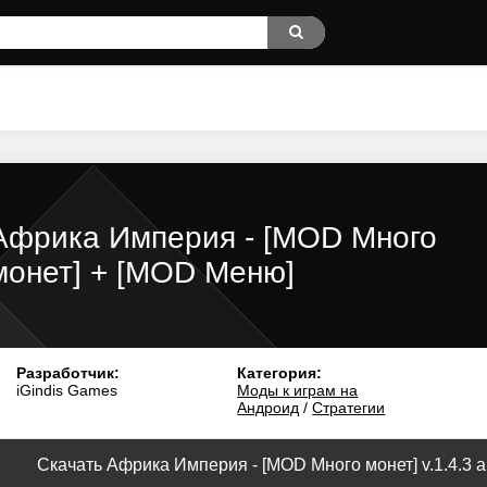
Африка Империя - [MOD Много
монет] + [MOD Меню]
Разработчик:
Категория:
iGindis Games
Моды к играм на
Андроид
/
Стратегии
Скачать Африка Империя - [MOD Много монет] v.1.4.3 