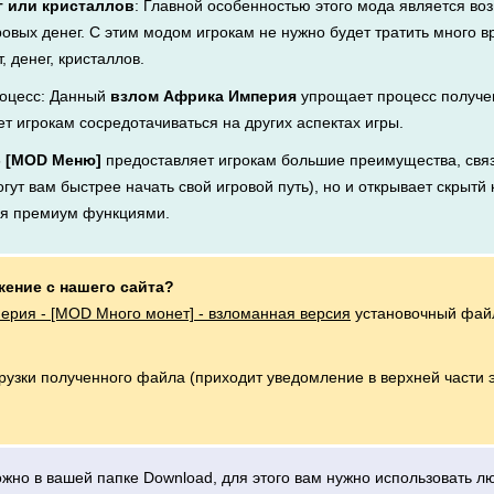
г или кристаллов
: Главной особенностью этого мода является во
ровых денег. С этим модом игрокам не нужно будет тратить много 
, денег, кристаллов.
оцесс: Данный
взлом Африка Империя
упрощает процесс получен
ет игрокам сосредотачиваться на других аспектах игры.
- [MOD Меню]
предоставляет игрокам большие преимущества, связ
ут вам быстрее начать свой игровой путь), но и открывает скрытй 
ся премиум функциями.
жение с нашего сайта?
рия - [MOD Много монет] - взломанная версия
установочный файл
грузки полученного файла (приходит уведомление в верхней части 
можно в вашей папке Download, для этого вам нужно использовать 