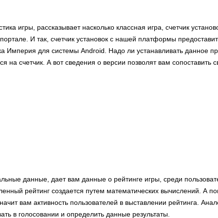
стика игры, рассказывает насколько классная игра, счетчик устано
 портале. И так, счетчик установок с нашей платформы предостави
ка Империя для системы Android. Надо ли устанавливать данное п
я на счетчик. А вот сведения о версии позволят вам сопоставить
альные данные, дает вам данные о рейтинге игры, среди пользова
енный рейтинг создается путем математических вычислений. А по
ачит вам активность пользователей в выставлении рейтинга. Анал
ать в голосовании и определить данные результаты.