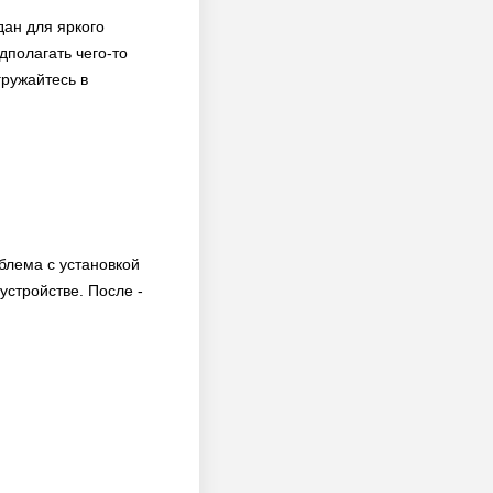
дан для яркого
дполагать чего-то
гружайтесь в
блема с установкой
стройстве. После -
.