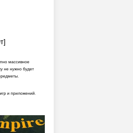
т]
упно массивное
у не нужно будет
предметы.
игр и приложений.