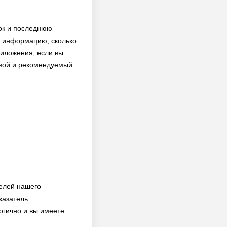
вок и последнюю
т информацию, сколько
риложения, если вы
 свой и рекомендуемый
телей нашего
казатель
огично и вы имеете