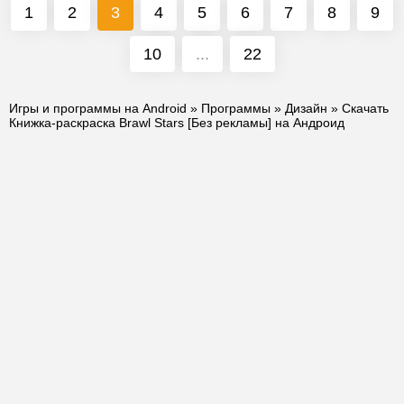
1
2
3
4
5
6
7
8
9
10
...
22
Игры и программы на Android
»
Программы
»
Дизайн
» Скачать
Книжка-раскраска Brawl Stars [Без рекламы] на Андроид