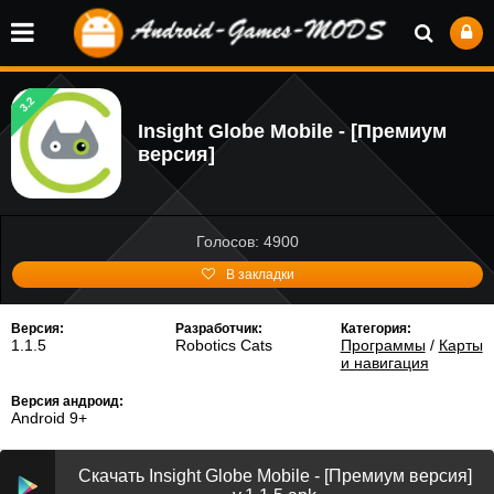
3.2
Insight Globe Mobile - [Премиум
версия]
Голосов: 4900
В закладки
Версия:
Разработчик:
Категория:
1.1.5
Robotics Cats
Программы
/
Карты
и навигация
Версия андроид:
Android 9+
Скачать Insight Globe Mobile - [Премиум версия]