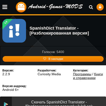
4.9
SpanishDict Translator -
[Разблокированная версия]
Голосов: 5400
В закладки
Версия:
Разработчик:
Категория:
2.2.9
Curiosity Media
Программы
/
Книги
и справочники
Версия андроид:
Android 6+
Скачать SpanishDict Translator -