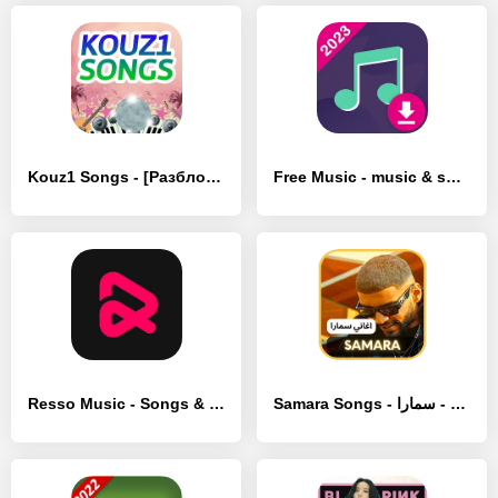
Kouz1 Songs - [Разблокированная версия]
Free Music - music & songs,mp3 - [Премиум версия]
Resso Music - Songs & Lyrics - [Разблокированная версия]
Samara Songs - سمارا - [Без рекламы]