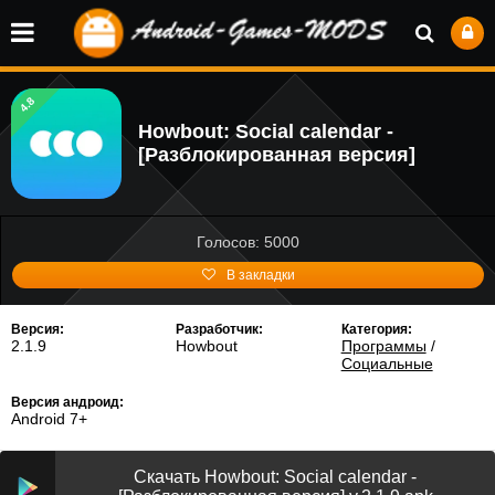
4.8
Howbout: Social calendar -
[Разблокированная версия]
Голосов: 5000
В закладки
Версия:
Разработчик:
Категория:
2.1.9
Howbout
Программы
/
Социальные
Версия андроид:
Android 7+
Скачать Howbout: Social calendar -