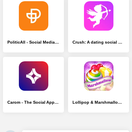
PoliticAll - Social Media - [Премиум версия]
Crush: A dating social network - [Разблокированная версия]
Carom - The Social App, IRL - [Премиум версия]
Lollipop & Marshmallow Match3