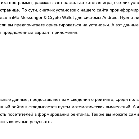
тика программы, рассказывает насколько хитовая игра, счетчик уст
странице. По сути, счетчик установок с нашего сайта проинформиру
вали iMe Messenger & Crypto Wallet для системы Android. Нужно л
ли вы предпочитаете ориентироваться на установки. А вот данные
 и предложенный вариант приложения.
льные данные, предоставляет вам сведения о рейтинге, среди пол
ный рейтинг складывается путем математических вычислений. А ч
сть посетителей в формировании рейтинга. Так же вы можете сами
лить конечные результаты.