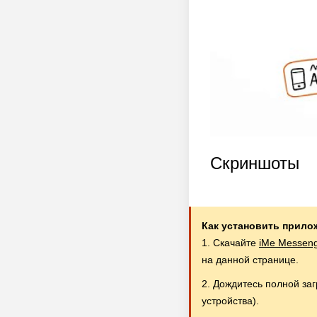
Скриншоты
Как установить прило
1. Скачайте
iMe Messeng
на данной странице.
2. Дождитесь полной за
устройства).