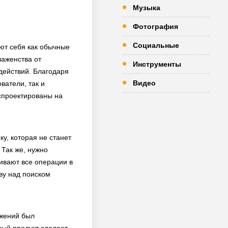
Музыка
Фотография
Социальные
ают себя как обычные
аженства от
Инструменты
действий. Благодаря
Видео
ватели, так и
 спроектированы на
у, которая не станет
Так же, нужно
ивают все операции в
ву над поиском
ожений был