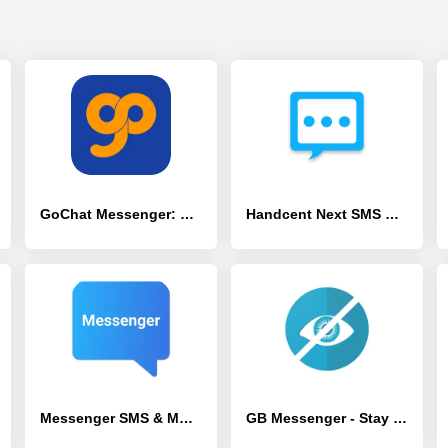
GoChat Messenger: Video Calls - [Премиум версия]
Handcent Next SMS messenger - [Полная версия]
Messenger SMS & MMS - [Без рекламы]
GB Messenger - Stay Offline - [Разблокированная версия]