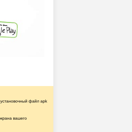
установочный файл apk
экрана вашего