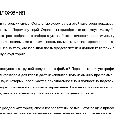
иложения
в категории связь. Остальные экземпляры этой категории показыв
сным набором функций. Однако вы приобретёте огромную массу бл
са, разнообразного набора звуков и быстротечности программных 
приложением имеют возможность пользоваться как взрослые пользо
 Из-за того, что большая часть представителей данной категории
ную аудиторию.
вокупно с загрузкой полученного файла? Первое - красивую график
 фактором для глаз и даёт исключительную изюминку программе. 
 звуке который, различается оригинальностью и полностью подсвеч
нцов, обычное и практичное управление. Вам не стоит ломать голо
 или искать кнопки управления - всё придельно просто.
т |раздел|категория} своей изобретательностью. Этот раздел прил