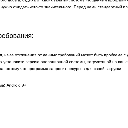
ого досуга, отдыха от своих занятий, потому что данный программ
 нужно ожидать чего-то значительного. Перед нами стандартный пр
ребования:
л, из-за отклонения от данных требований может быть проблема с 
х установите версию операционной системы, загруженной на вашем
а, потому что программа запросит ресурсов для своей загрузки.
ма:
Android 9+