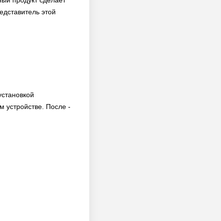
ный продукт сделает
едставитель этой
установкой
 устройстве. После -