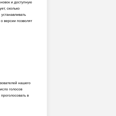
ановок и доступную
ет, сколько
и устанавливать
 о версии позволят
ьзователей нашего
исло голосов
 проголосовать в