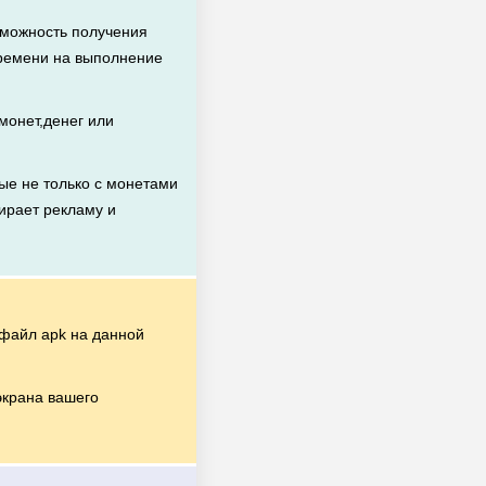
зможность получения
времени на выполнение
монет,денег или
ые не только с монетами
бирает рекламу и
файл apk на данной
экрана вашего