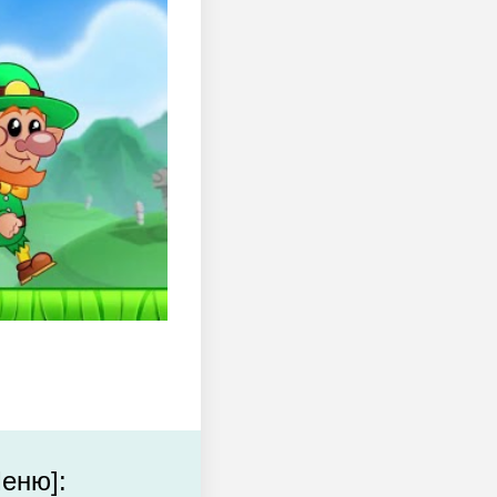
еню]: