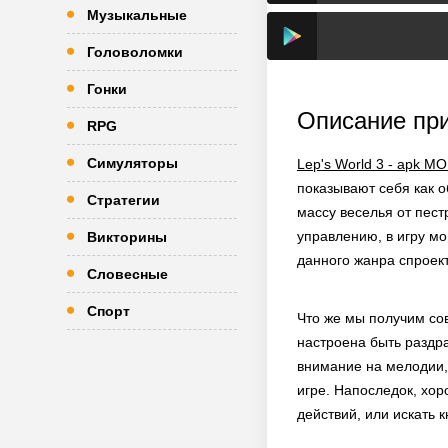
Музыкальные
Головоломки
Гонки
Описание пр
RPG
Симуляторы
Lep's World 3 - apk M
показывают себя как 
Стратегии
массу веселья от пест
управлению, в игру мог
Викторины
данного жанра спроек
Словесные
Спорт
Что же мы получим сов
настроена быть раздр
внимание на мелодии,
игре. Напоследок, хо
действий, или искать 