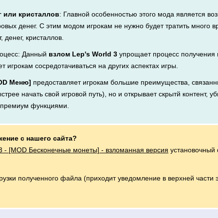
г или кристаллов
: Главной особенностью этого мода является во
ровых денег. С этим модом игрокам не нужно будет тратить много 
, денег, кристаллов.
оцесс: Данный
взлом Lep's World 3
упрощает процесс получения 
ет игрокам сосредотачиваться на других аспектах игры.
MOD Меню]
предоставляет игрокам большие преимущества, связанн
стрее начать свой игровой путь), но и открывает скрытй контент, у
я премиум функциями.
жение с нашего сайта?
 3 - [MOD Бесконечные монеты] - взломанная версия
установочный 
грузки полученного файла (приходит уведомление в верхней части 