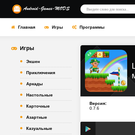
Главная
Игры
Программы
Игры
4.8
Экшен
Приключения
Аркады
Настольные
Версия:
Карточные
0.7.6
Азартные
Казуальные