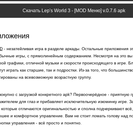
Скачать Lep's World 3 - [MOD Меню] v.0.7.6 apk
иложения
OD
- незатейливая игра в разделе аркады. Остальные приложения э
обычные игры, с прямолинейным содержанием. Несмотря на это в
рой графики, отличной музыки и скорости происходящего в игре. 
ут играть как старшие, так и подростки. Из-за того, что большинст
тированы на всевозможную возрастную группу.
окупно с загрузкой конкретного apk? Первоочерёдное - приятную г
ажителем для глаз и прибавляет исключительную изюминку игре. З
 которые отличаются оригинальностью и сполна подчеркивают всё,
рошее и комфортное управление. Вам не стоит ломать голову над 
кнопки управления - всё просто и понятно.