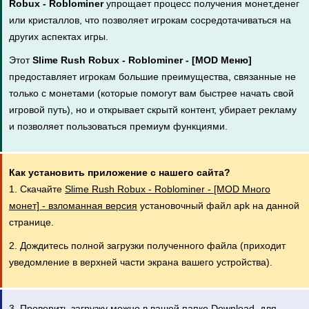
Robux - Roblominer
упрощает процесс получения монет,денег
или кристаллов, что позволяет игрокам сосредотачиваться на
других аспектах игры.
Этот
Slime Rush Robux - Roblominer - [MOD Меню]
предоставляет игрокам большие преимущества, связанные не
только с монетами (которые помогут вам быстрее начать свой
игровой путь), но и открывает скрытй контент, убирает рекламу
и позволяет пользоваться премиум функциями.
Как установить приложение с нашего сайта?
1. Скачайте
Slime Rush Robux - Roblominer - [MOD Много
монет] - взломанная версия
установочный файл apk на данной
странице.
2. Дождитесь полной загрузки полученного файла (приходит
уведомление в верхней части экрана вашего устройства).
3. Проверить загрузку можно в вашей папке Download, для