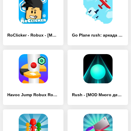
RoClicker - Robux - [MOD Бесконечные монеты]
Go Plane rush: аркада - [MOD Много денег]
Havoc Jump Robux Roblominer - [MOD Много денег]
Rush - [MOD Много денег]