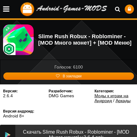
4.6
Slime Rush Robux - Roblominer -
[MOD Много монет] + [MOD Меню]
Голосов: 6100
В закладки
Версия:
Разработчик:
Категория:
2.6.4
DMG Games
Моды к играм на
Андроид
/
Аркады
Версия андроид:
Android 8+
Скачать Slime Rush Robux - Roblominer - [MOD