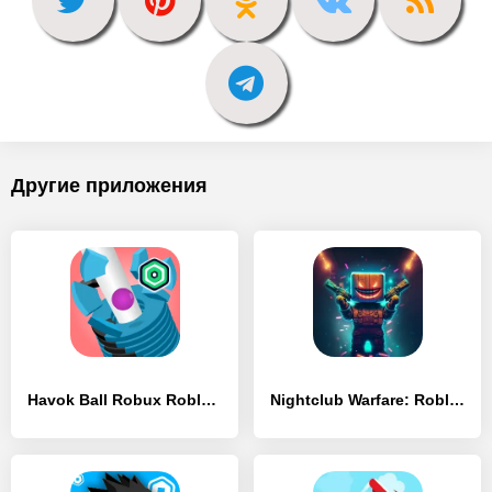
Другие приложения
Havok Ball Robux Roblominer - [MOD Много денег]
Nightclub Warfare: Roblominer - [MOD Много денег]