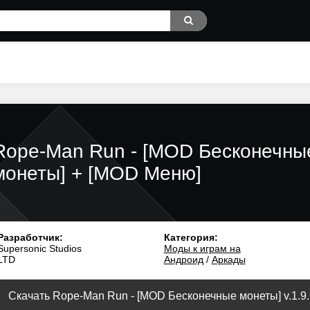
Rope-Man Run - [MOD Бесконечны
монеты] + [MOD Меню]
Разработчик:
Категория:
Supersonic Studios
Моды к играм на
LTD
Андроид
/
Аркады
Скачать Rope-Man Run - [MOD Бесконечные монеты] v.1.9.