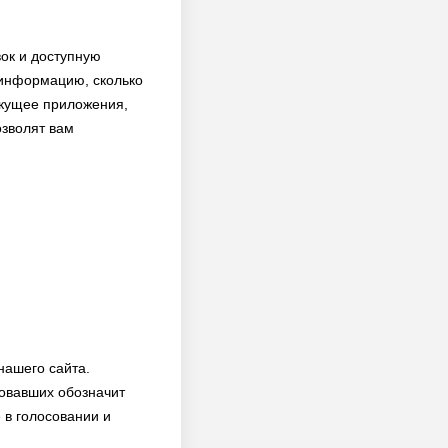
вок и доступную
т информацию, сколько
екущее приложения,
озволят вам
нашего сайта.
совавших обозначит
 в голосовании и