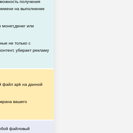
зможность получения
времени на выполнение
 монет,денег или
ные не только с
контент, убирает рекламу
 файл apk на данной
экрана вашего
любой файловый