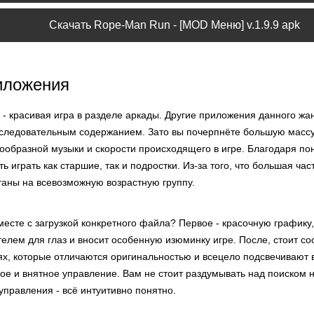
Скачать Rope-Man Run - [MOD Меню] v.1.9.9 apk
иложения
- красивая игра в разделе аркады. Другие приложения данного жа
последовательным содержанием. Зато вы почерпнёте большую массу
нообразной музыки и скорости происходящего в игре. Благодаря по
ь играть как старшие, так и подростки. Из-за того, что большая ча
таны на всевозможную возрастную группу.
есте с загрузкой конкретного файла? Первое - красочную графику
елем для глаз и вносит особенную изюминку игре. После, стоит с
х, которые отличаются оригинальностью и всецело подсвечивают вс
кое и внятное управление. Вам не стоит раздумывать над поиском
управления - всё интуитивно понятно.