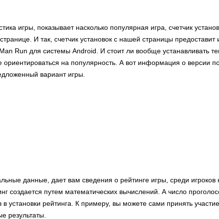
стика игры, показывает насколько популярная игра, счетчик устано
странице. И так, счетчик установок с нашей страницы предостави
-Man Run для системы Android. И стоит ли вообще устанавливать т
е ориентироваться на популярность. А вот информация о версии п
редложенный вариант игры.
льные данные, дает вам сведения о рейтинге игры, среди игроков 
нг создается путем математических вычислений. А число проголо
в в установки рейтинга. К примеру, вы можете сами принять участие
ые результаты.