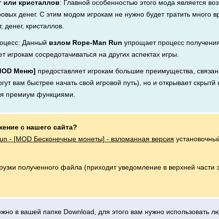
г или кристаллов
: Главной особенностью этого мода является во
ровых денег. С этим модом игрокам не нужно будет тратить много 
, денег, кристаллов.
оцесс: Данный
взлом Rope-Man Run
упрощает процесс получения
ет игрокам сосредотачиваться на других аспектах игры.
[MOD Меню]
предоставляет игрокам большие преимущества, связан
ут вам быстрее начать свой игровой путь), но и открывает скрытй 
ся премиум функциями.
жение с нашего сайта?
n - [MOD Бесконечные монеты] - взломанная версия
установочный
грузки полученного файла (приходит уведомление в верхней части 
можно в вашей папке Download, для этого вам нужно использовать 