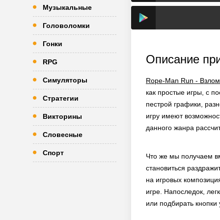
Музыкальные
Головоломки
Гонки
Описание пр
RPG
Симуляторы
Rope-Man Run - Взлом
как простые игры, с 
Стратегии
пестрой графики, раз
игру имеют возможност
Викторины
данного жанра рассчи
Словесные
Спорт
Что же мы получаем вм
становиться раздражит
на игровых композиция
игре. Напоследок, лег
или подбирать кнопки 