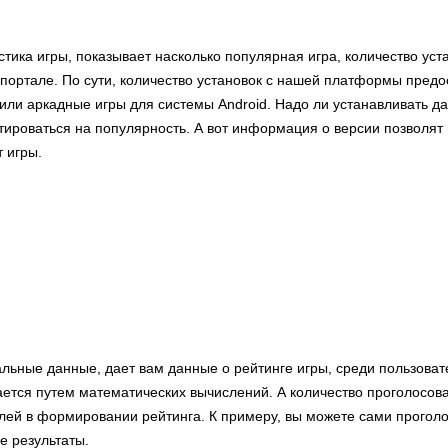
стика игры, показывает насколько популярная игра, количество ус
 портале. По сути, количество установок с нашей платформы пред
зили аркадные игры для системы Android. Надо ли устанавливать д
ироваться на популярность. А вот информация о версии позволят 
 игры.
альные данные, дает вам данные о рейтинге игры, среди пользоват
ается путем математических вычислений. А количество проголосов
елей в формировании рейтинга. К примеру, вы можете сами проголо
е результаты.