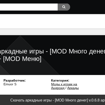
аркадные игры - [MOD Много денег
+ [MOD Меню]
Разработчик:
Категория:
Emuor S
Моды к играм на
Андроид
/
Аркады
Скачать аркадные игры - [MOD Много денег] v.0.6.8 ap