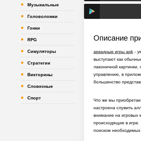
Музыкальные
Головоломки
Гонки
Описание пр
RPG
Симуляторы
аркадные игры apk
- у
выступают как обычны
Стратегии
лаконичной картинки,
управлению, в приложе
Викторины
большинство представ
Словесные
Спорт
Что же мы приобретаем
настроена служить алл
внимание на игровых 
происходящие в игре.
поиском необходимых д