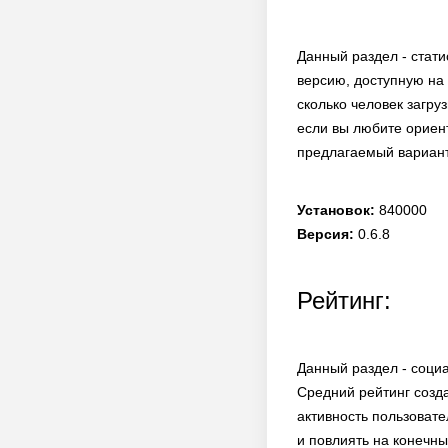
Данный раздел - стати
версию, доступную на
сколько человек загру
если вы любите ориент
предлагаемый вариант
Установок:
840000
Версия:
0.6.8
Рейтинг:
Данный раздел - соци
Средний рейтинг созд
активность пользоват
и повлиять на конечны