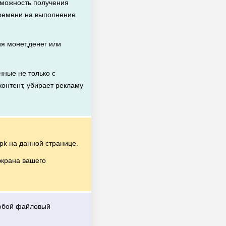
зможность получения
времени на выполнение
я монет,денег или
ные не только с
контент, убирает рекламу
k на данной странице.
экрана вашего
любой файловый