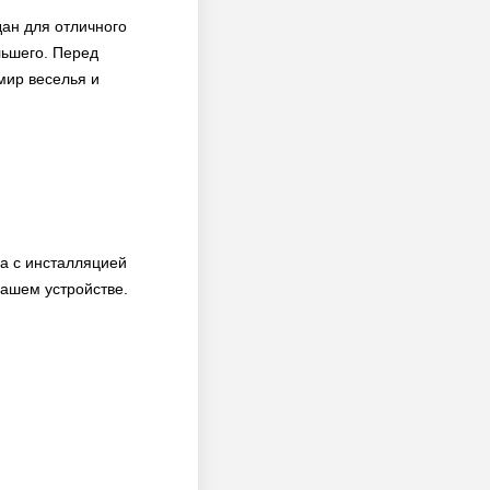
дан для отличного
льшего. Перед
мир веселья и
ма с инсталляцией
вашем устройстве.