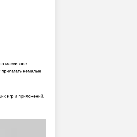
ено массивное
т прилагать немалые
ших игр и приложений.