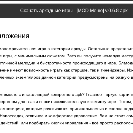
Скачать аркадные игры - [MOD Меню] v.0.6.8 apk
иложения
мопомрачительная игра в категории аркады. Остальные представит
е игры, с минимальным сюжетом. Зато вы получите немалую массу
 отличной мелодии и быстротечности происходящего в игре. Благо
ние имеют возможность играть как старшие, так и тинейджеры. Из-з
ленных экземпляров данной категории предусмотрены на разную в
 вместе с инсталляцией конкретного apk? Главное - яркую картинк
ергеном для глаз и вносит исключительную изюминку игре. Потом,
композициях, которые различаются оригинальностью и сполна под
 Напоследок, отличное и комфортное управление. Вам не стоит лом
ействий, или подбирать кнопки управления - всё просто располож