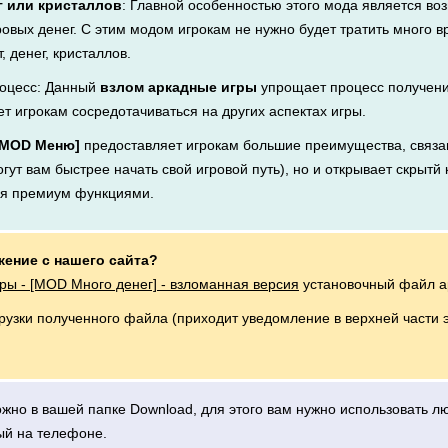
г или кристаллов
: Главной особенностью этого мода является во
ровых денег. С этим модом игрокам не нужно будет тратить много 
, денег, кристаллов.
оцесс: Данный
взлом аркадные игры
упрощает процесс получени
ет игрокам сосредотачиваться на других аспектах игры.
[MOD Меню]
предоставляет игрокам большие преимущества, связан
ут вам быстрее начать свой игровой путь), но и открывает скрытй 
ся премиум функциями.
жение с нашего сайта?
ры - [MOD Много денег] - взломанная версия
установочный файл ap
грузки полученного файла (приходит уведомление в верхней части 
можно в вашей папке Download, для этого вам нужно использовать 
ый на телефоне.