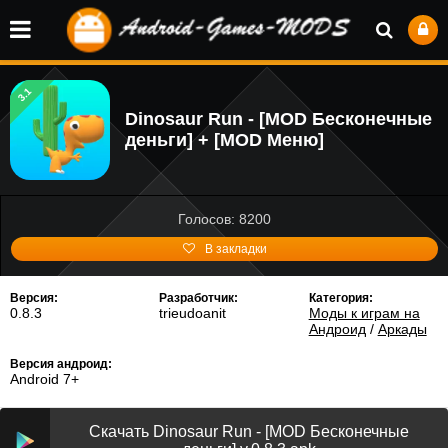
3.1
Dinosaur Run - [MOD Бесконечные
деньги] + [MOD Меню]
Голосов: 8200
В закладки
Версия:
Разработчик:
Категория:
0.8.3
trieudoanit
Моды к играм на
Андроид
/
Аркады
Версия андроид:
Android 7+
Скачать Dinosaur Run - [MOD Бесконечные