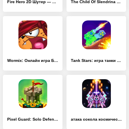
Fire Hero 2D Шутер — Галактика - [MOD Бесконечные монеты]
The Child Of Slendrina - [MOD Бесконечные монеты]
Wormix: Онлайн игра Батл - [MOD Много денег]
Tank Stars: игра танки - [MOD Много денег]
Pixel Guard: Solo Defender - [MOD Бесконечные монеты]
атака сокола космический шутер - [MOD Бесконечные деньги]