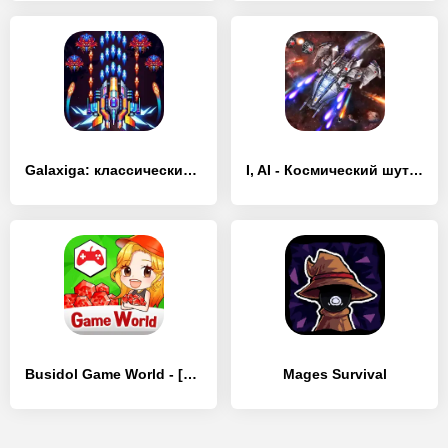
Galaxiga: классический шутер - [MOD Много монет]
I, AI - Космический шутер - [MOD Бесконечные деньги]
Busidol Game World - [MOD Бесконечные монеты]
Mages Survival