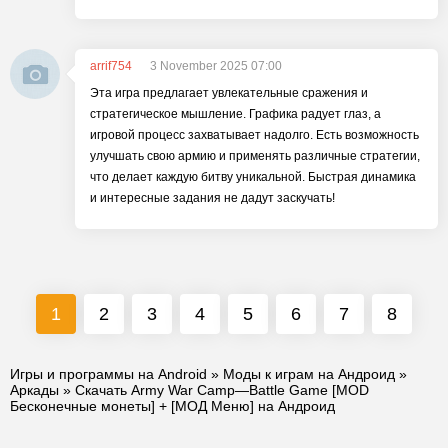
arrif754
3 November 2025 07:00
Эта игра предлагает увлекательные сражения и
стратегическое мышление. Графика радует глаз, а
игровой процесс захватывает надолго. Есть возможность
улучшать свою армию и применять различные стратегии,
что делает каждую битву уникальной. Быстрая динамика
и интересные задания не дадут заскучать!
1
2
3
4
5
6
7
8
Игры и программы на Android
»
Моды к играм на Андроид
»
Аркады
» Скачать Army War Camp—Battle Game [MOD
Бесконечные монеты] + [МОД Меню] на Андроид