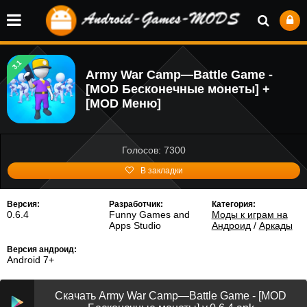
3.1
Army War Camp—Battle Game -
[MOD Бесконечные монеты] +
[MOD Меню]
Голосов: 7300
В закладки
Версия:
Разработчик:
Категория:
0.6.4
Funny Games and
Моды к играм на
Apps Studio
Андроид
/
Аркады
Версия андроид:
Android 7+
Скачать Army War Camp—Battle Game - [MOD