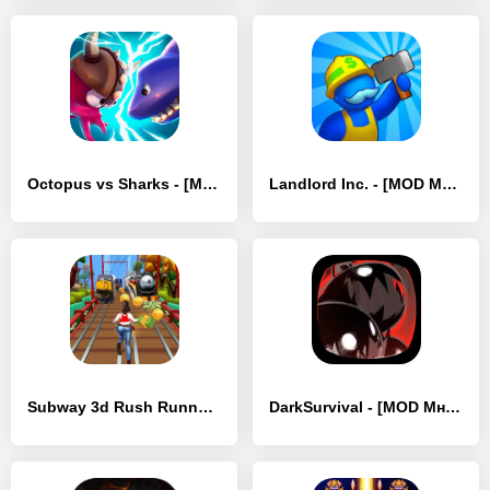
Octopus vs Sharks - [MOD Много монет]
Landlord Inc. - [MOD Много денег]
Subway 3d Rush Runner Game - [MOD Бесконечные деньги]
DarkSurvival - [MOD Много денег]