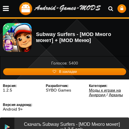
4.5
Subway Surfers - [MOD Много
монет] + [MOD Меню]
Голосов: 5400
В закладки
Версия:
Разработчик:
Категория:
1.2.5
SYBO Games
Моды к играм на
Андроид
/
Аркады
Версия андроид:
Android 9+
Скачать Subway Surfers - [MOD Много монет]