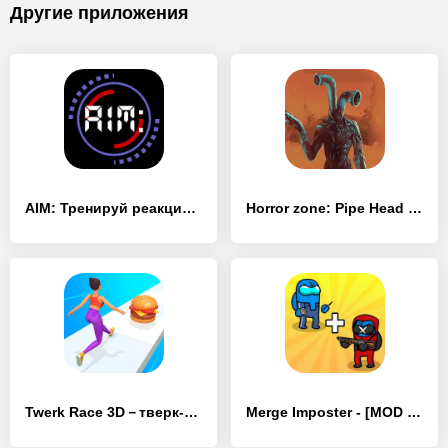
Другие приложения
AIM: Тренируй реакцию быть про - [MOD Много монет]
Horror zone: Pipe Head - [MOD Много монет]
Twerk Race 3D－тверк-батл игра - [MOD Много монет]
Merge Imposter - [MOD Много монет]