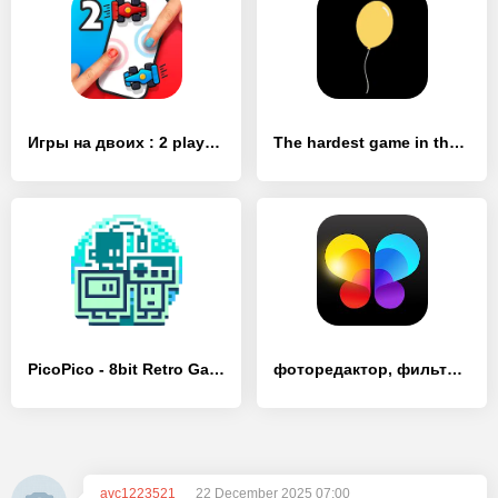
Игры на двоих : 2 player - [MOD Много денег]
The hardest game in the world - [MOD Много монет]
PicoPico - 8bit Retro Games - [MOD Много денег]
фоторедактор, фильтры и эффекты - Lumii
avc1223521
22 December 2025 07:00