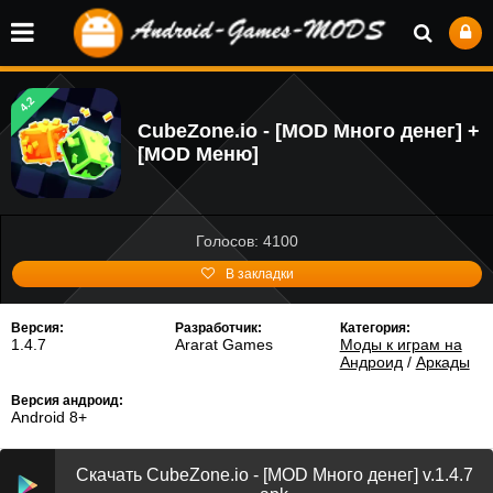
4.2
CubeZone.io - [MOD Много денег] +
[MOD Меню]
Голосов: 4100
В закладки
Версия:
Разработчик:
Категория:
1.4.7
Ararat Games
Моды к играм на
Андроид
/
Аркады
Версия андроид:
Android 8+
Скачать CubeZone.io - [MOD Много денег] v.1.4.7