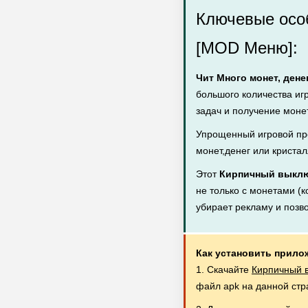
Ключевые особ
[MOD Меню]:
Чит Много монет, дене
большого количества иг
задач и получение монет
Упрощенный игровой пр
монет,денег или кристал
Этот
Кирпичный выключ
не только с монетами (к
убирает рекламу и позв
Как установить прило
1. Скачайте
Кирпичный в
файл apk на данной стр