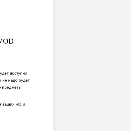
[MOD
удет доступно
 не надо будет
е предметы.
 ваших игр и