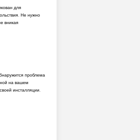
икован для
ольствия. Не нужно
не вникая
обнаружится проблема
нной на вашем
 своей инсталляции.