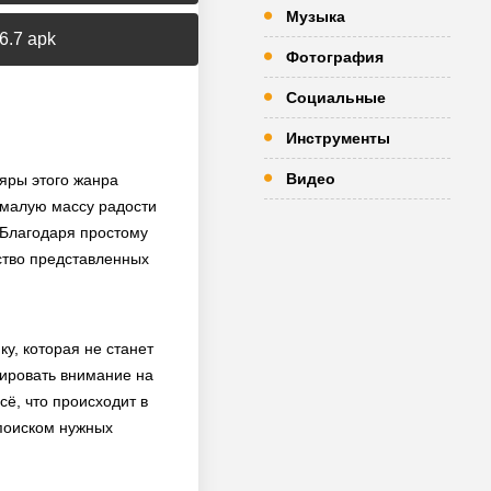
Музыка
6.7 apk
Фотография
Социальные
Инструменты
Видео
ляры этого жанра
емалую массу радости
 Благодаря простому
нство представленных
у, которая не станет
рировать внимание на
ё, что происходит в
 поиском нужных