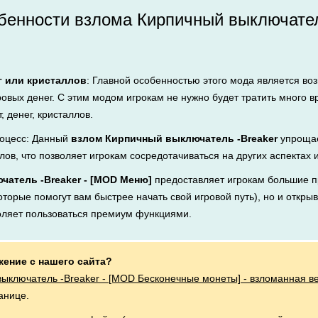
енности взлома Кирпичный выключатель
г или кристаллов
: Главной особенностью этого мода является во
ровых денег. С этим модом игрокам не нужно будет тратить много 
, денег, кристаллов.
оцесс: Данный
взлом Кирпичный выключатель -Breaker
упрощае
лов, что позволяет игрокам сосредотачиваться на других аспектах 
атель -Breaker - [MOD Меню]
предоставляет игрокам большие п
оторые помогут вам быстрее начать свой игровой путь), но и открыв
оляет пользоваться премиум функциями.
жение с нашего сайта?
ыключатель -Breaker - [MOD Бесконечные монеты] - взломанная в
анице.