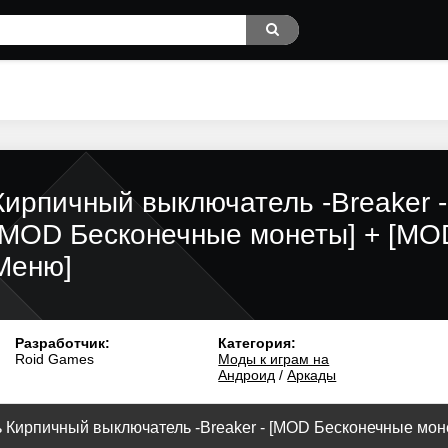
Кирпичный выключатель -Breaker -
[MOD Бесконечные монеты] + [MO
Меню]
Разработчик:
Категория:
Roid Games
Моды к играм на
Андроид
/
Аркады
 Кирпичный выключатель -Breaker - [MOD Бесконечные монет