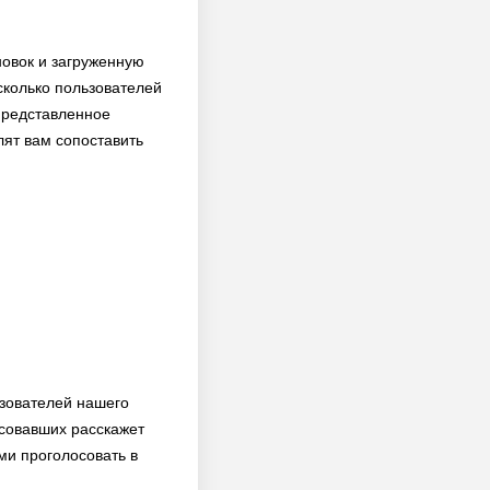
новок и загруженную
сколько пользователей
представленное
лят вам сопоставить
ьзователей нашего
осовавших расскажет
ми проголосовать в