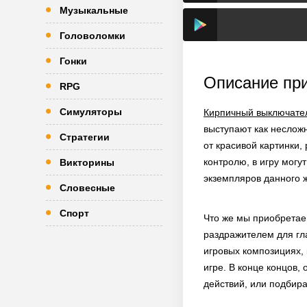
Музыкальные
Головоломки
Гонки
Описание пр
RPG
Симуляторы
Кирпичный выключател
выступают как неслож
Стратегии
от красивой картинки
контролю, в игру могу
Викторины
экземпляров данного 
Словесные
Спорт
Что же мы приобретаем
раздражителем для гла
игровых композициях,
игре. В конце концов,
действий, или подбира