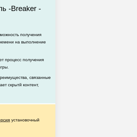
 -Breaker -
зможность получения
времени на выполнение
т процесс получения
игры.
реимущества, связанные
ает скрытй контент,
ерсия
установочный