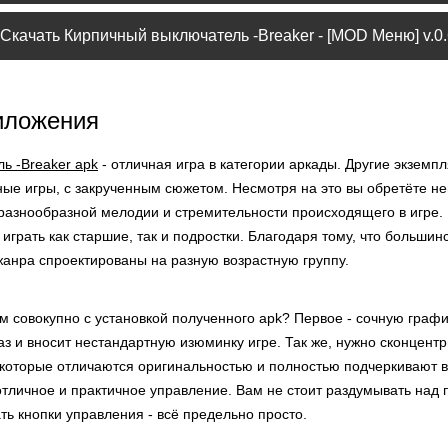
Скачать Кирпичный выключатель -Breaker - [MOD Меню] v.0.
иложения
ь -Breaker apk
- отличная игра в категории аркады. Другие экземп
ные игры, с закрученным сюжетом. Несмотря на это вы обретёте н
, разнообразной мелодии и стремительности происходящего в игре.
т играть как старшие, так и подростки. Благодаря тому, что больши
жанра спроектированы на разную возрастную группу.
 совокупно с установкой полученного apk? Первое - сочную график
з и вносит нестандартную изюминку игре. Так же, нужно сконцент
 которые отличаются оригинальностью и полностью подчеркивают вс
 отличное и практичное управление. Вам не стоит раздумывать над
ть кнопки управления - всё предельно просто.