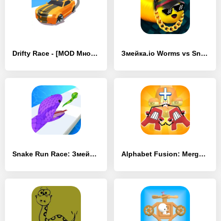
Drifty Race - [MOD Много монет]
Змейка.io Worms vs Snake Zone - [MOD Бесконечные деньги]
Snake Run Race: Змейка-бегалка - [MOD Бесконечные монеты]
Alphabet Fusion: Merge Master - [MOD Много денег]