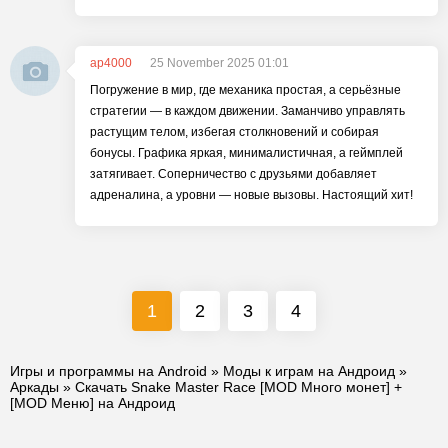
ap4000
25 November 2025 01:01
Погружение в мир, где механика простая, а серьёзные
стратегии — в каждом движении. Заманчиво управлять
растущим телом, избегая столкновений и собирая
бонусы. Графика яркая, минималистичная, а геймплей
затягивает. Соперничество с друзьями добавляет
адреналина, а уровни — новые вызовы. Настоящий хит!
1
2
3
4
Игры и программы на Android
»
Моды к играм на Андроид
»
Аркады
» Скачать Snake Master Race [MOD Много монет] +
[MOD Меню] на Андроид