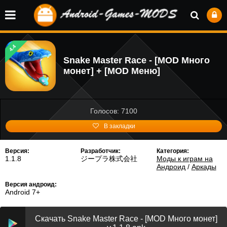
4.4
Snake Master Race - [MOD Много
монет] + [MOD Меню]
Голосов: 7100
В закладки
Версия:
Разработчик:
Категория:
1.1.8
ジープラ株式会社
Моды к играм на
Андроид
/
Аркады
Версия андроид:
Android 7+
Скачать Snake Master Race - [MOD Много монет]