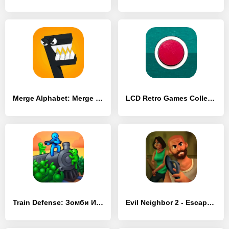
Merge Alphabet: Merge Monster - [MOD Много монет]
LCD Retro Games Collection - [MOD Много монет]
Train Defense: Зомби Игра - [MOD Много монет]
Evil Neighbor 2 - Escape - [MOD Много монет]