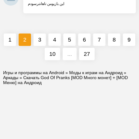
این بازیومن تاهانترسودم
1
2
3
4
5
6
7
8
9
10
...
27
Игры и программы на Android
»
Моды к играм на Андроид
»
Аркады
» Скачать God Of Pranks [MOD Много монет] + [MOD
Меню] на Андроид