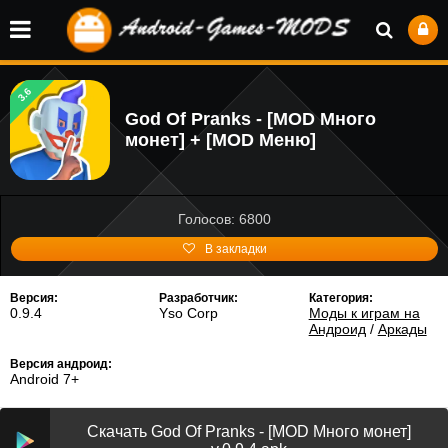
3.6
God Of Pranks - [MOD Много
монет] + [MOD Меню]
Голосов: 6800
В закладки
Версия:
Разработчик:
Категория:
0.9.4
Yso Corp
Моды к играм на
Андроид
/
Аркады
Версия андроид:
Android 7+
Скачать God Of Pranks - [MOD Много монет]