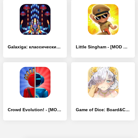
Galaxiga: классический шутер - [MOD Много монет]
Little Singham - [MOD Много монет]
Crowd Evolution! - [MOD Много монет]
Game of Dice: Board&Card&Anime