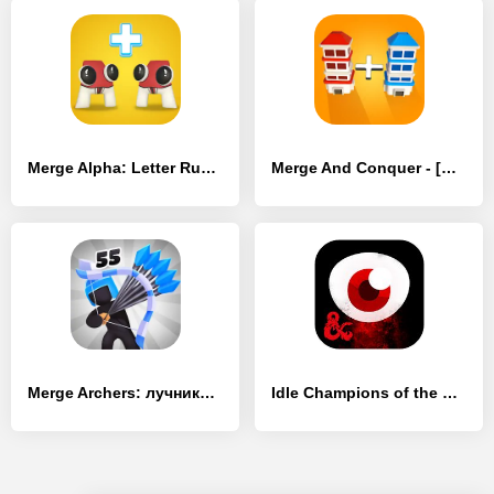
Merge Alpha: Letter Run - [MOD Много монет]
Merge And Conquer - [MOD Бесконечные деньги]
Merge Archers: лучники мердж - [MOD Бесконечные монеты]
Idle Champions of the Forgotten Realms