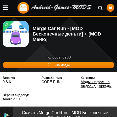
3.8
Merge Car Run - [MOD
Бесконечные деньги] + [MOD
Меню]
Голосов: 6200
В закладки
Версия:
Разработчик:
Категория:
0.8.6
CORE FUN
Моды к играм на
Андроид
/
Аркады
Версия андроид:
Android 9+
Скачать Merge Car Run - [MOD Бесконечные