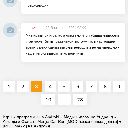
потрясающий
alussyalg
29 September 2024 05:00
Мне нравится игра, но я чувствую, что таблица лидеров в
игре может быть поддельной, потому что в настоящее
время у меня самый высокий рекорд в игре на много, но я
нашел его слишком легко получить
1
2
3
4
5
6
7
8
9
10
...
28
Игры и программы на Android
»
Моды к играм на Андроид
»
Аркады
» Скачать Merge Car Run [MOD Бесконечные деньги] +
[MOD Меню] на Андроид