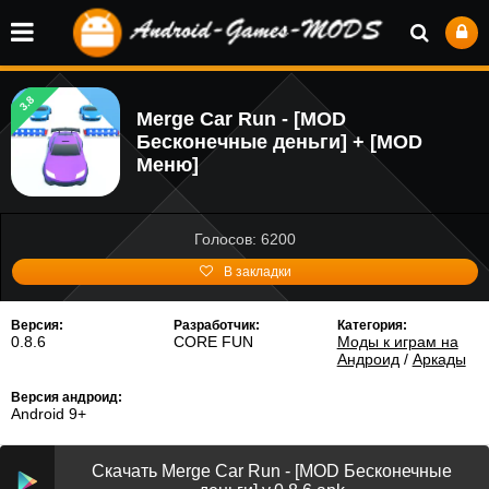
3.8
Merge Car Run - [MOD
Бесконечные деньги] + [MOD
Меню]
Голосов: 6200
В закладки
Версия:
Разработчик:
Категория:
0.8.6
CORE FUN
Моды к играм на
Андроид
/
Аркады
Версия андроид:
Android 9+
Скачать Merge Car Run - [MOD Бесконечные