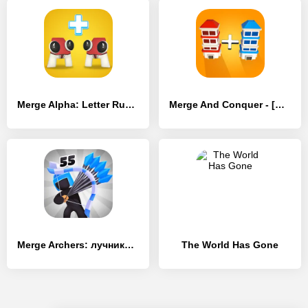
Merge Alpha: Letter Run - [MOD Много монет]
Merge And Conquer - [MOD Бесконечные деньги]
Merge Archers: лучники мердж - [MOD Бесконечные монеты]
The World Has Gone