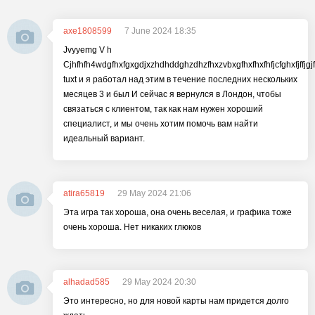
axe1808599
7 June 2024 18:35
Jvyyemg V h
Cjhfhfh4wdgfhxfgxgdjxzhdhddghzdhzfhxzvbxgfhxfhxfhfjcfghxfjffjgjff
tuxt и я работал над этим в течение последних нескольких
месяцев 3 и был И сейчас я вернулся в Лондон, чтобы
связаться с клиентом, так как нам нужен хороший
специалист, и мы очень хотим помочь вам найти
идеальный вариант.
atira65819
29 May 2024 21:06
Эта игра так хороша, она очень веселая, и графика тоже
очень хороша. Нет никаких глюков
alhadad585
29 May 2024 20:30
Это интересно, но для новой карты нам придется долго