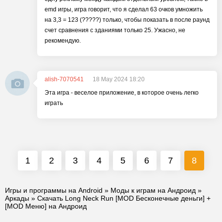
emd игры, игра говорит, что я сделал 63 очков умножить
на 3,3 = 123 (?????) только, чтобы показать в после раунд
счет сравнения с зданиями только 25. Ужасно, не
рекомендую.
alish-7070541
18 May 2024 18:20
Эта игра - веселое приложение, в которое очень легко
играть
1
2
3
4
5
6
7
8
Игры и программы на Android
»
Моды к играм на Андроид
»
Аркады
» Скачать Long Neck Run [MOD Бесконечные деньги] +
[MOD Меню] на Андроид