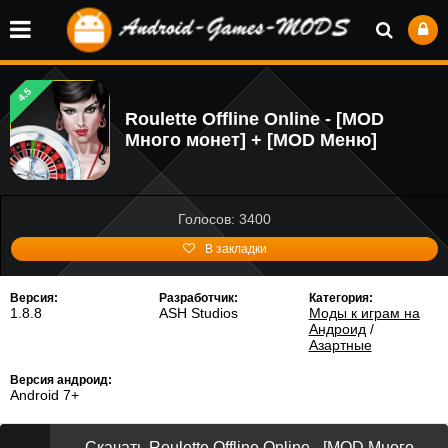
4.5
Roulette Offline Online - [MOD
Много монет] + [MOD Меню]
Голосов: 3400
В закладки
Версия:
Разработчик:
Категория:
1.8.8
ASH Studios
Моды к играм на
Андроид
/
Азартные
Версия андроид:
Android 7+
Скачать Roulette Offline Online - [MOD Много