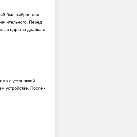
ний был выбран для
значительного. Перед
сь в царство драйва и
ема с установкой
м устройстве. После -