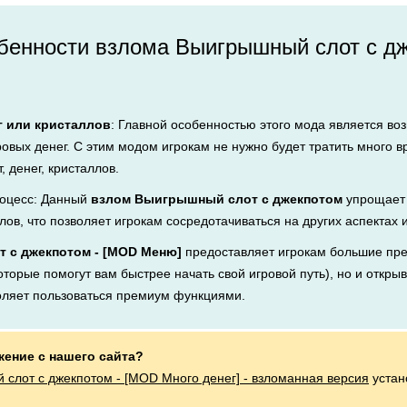
бенности взлома Выигрышный слот с дж
г или кристаллов
: Главной особенностью этого мода является во
ровых денег. С этим модом игрокам не нужно будет тратить много 
, денег, кристаллов.
оцесс: Данный
взлом Выигрышный слот с джекпотом
упрощает 
лов, что позволяет игрокам сосредотачиваться на других аспектах 
 с джекпотом - [MOD Меню]
предоставляет игрокам большие пр
оторые помогут вам быстрее начать свой игровой путь), но и открыв
оляет пользоваться премиум функциями.
жение с нашего сайта?
слот с джекпотом - [MOD Много денег] - взломанная версия
устан