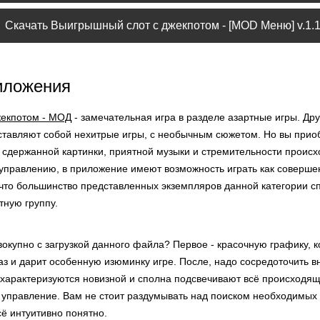
Скачать Выигрышный слот с джекпотом - [MOD Меню] v.1.1
иложения
жекпотом - МОД
- замечательная игра в разделе азартные игры. Др
ставляют собой нехитрые игры, с необычным сюжетом. Но вы при
 сдержанной картинки, приятной музыки и стремительности происх
управлению, в приложение имеют возможность играть как совершен
, что большинство представленных экземпляров данной категории 
тную группу.
окупно с загрузкой данного файла? Первое - красочную графику, 
аз и дарит особенную изюминку игре. После, надо сосредоточить 
 характеризуются новизной и сполна подсвечивают всё происходящи
 управление. Вам не стоит раздумывать над поиском необходимых 
сё интуитивно понятно.