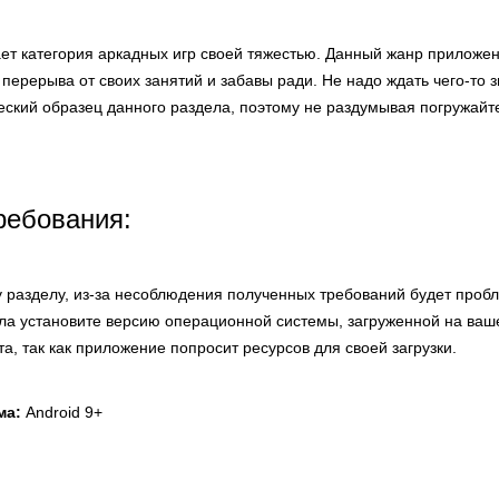
вает категория аркадных игр своей тяжестью. Данный жанр приложе
 перерыва от своих занятий и забавы ради. Не надо ждать чего-то 
ский образец данного раздела, поэтому не раздумывая погружайте
ребования:
у разделу, из-за несоблюдения полученных требований будет пробл
ла установите версию операционной системы, загруженной на ваше
а, так как приложение попросит ресурсов для своей загрузки.
ма:
Android 9+