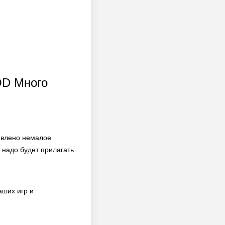
OD Много
тавлено немалое
 надо будет прилагать
аших игр и