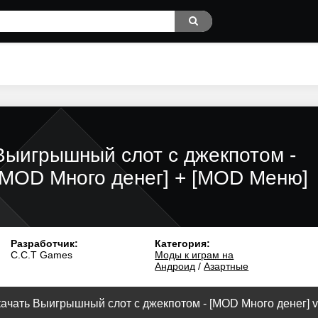
Выигрышный слот с джекпотом -
[MOD Много денег] + [MOD Меню]
Разработчик:
Категория:
C.C.T Games
Моды к играм на
Андроид
/
Азартные
ачать Выигрышный слот с джекпотом - [MOD Много денег] v.