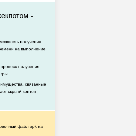
екпотом -
зможность получения
времени на выполнение
процесс получения
игры.
еимущества, связанные
ает скрытй контент,
овочный файл apk на