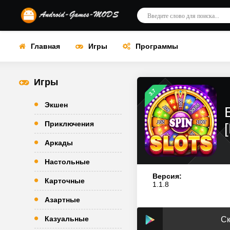
Главная
Игры
Программы
Игры
3.7
Экшен
Приключения
Аркады
Настольные
Версия:
Карточные
1.1.8
Азартные
Казуальные
Ск