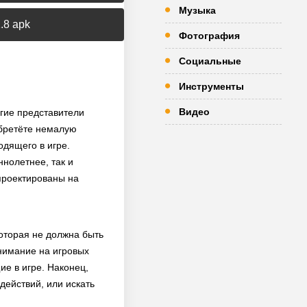
Музыка
.8 apk
Фотография
Социальные
Инструменты
Видео
угие представители
обретёте немалую
одящего в игре.
нолетнее, так и
спроектированы на
которая не должна быть
внимание на игровых
е в игре. Наконец,
действий, или искать