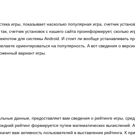
стика игры, показывает насколько популярная игра, счетчик устано
 так, счетчик установок с нашего сайта проинформирует, сколько иг
екпотом для системы Android. И стоит ли вообще устанавливать п
елаете ориентироваться на популярность. А вот сведения о верси
ложенный вариант игры.
альные данные, предоставляет вам сведения о рейтинге игры, сре
едний рейтинг формируется путем математических вычислений. А
ачит вам активность пользователей в выставлении рейтинга. К пр