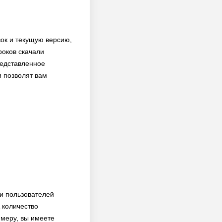
вок и текущую версию,
роков скачали
редставленное
и позволят вам
ди пользователей
 количество
имеру, вы имеете