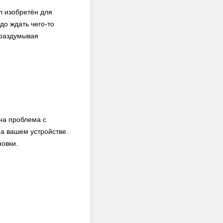
л изобретён для
до ждать чего-то
 раздумывая
на проблема с
а вашем устройстве.
новки.