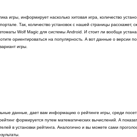
тика игры, информирует насколько хитовая игра, количество устан
портале. Так, количество установок с нашей страницы расскажет, с
томаты Wolf Magic для системы Android. И стоит ли вообще устан
отите ориентироваться на популярность. А вот данные о версии по
вариант игры.
льные данные, дает вам информацию о рейтинге игры, среди посе
ейтинг формируется путем математических вычислений. А показат
телей в установки рейтинга. Аналогично и вы можете сами проголо
зультаты.