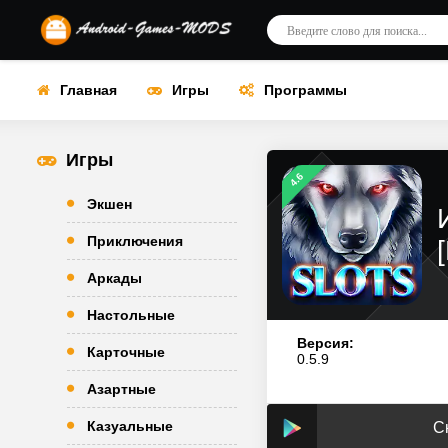
Главная
Игры
Программы
Игры
4.6
Экшен
Приключения
Аркады
Настольные
Версия:
Карточные
0.5.9
Азартные
Казуальные
С