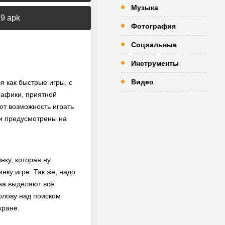
Музыка
9 apk
Фотография
Социальные
Инструменты
Видео
я как быстрые игры, с
рафики, приятной
ют возможность играть
ии предусмотрены на
нку, которая ну
ку игре. Так же, надо
на выделяют всё
олову над поиском
кране.