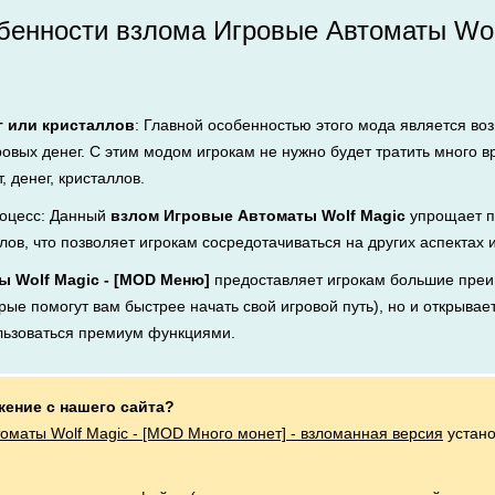
енности взлома Игровые Автоматы Wol
г или кристаллов
: Главной особенностью этого мода является во
ровых денег. С этим модом игрокам не нужно будет тратить много 
, денег, кристаллов.
оцесс: Данный
взлом Игровые Автоматы Wolf Magic
упрощает п
лов, что позволяет игрокам сосредотачиваться на других аспектах 
 Wolf Magic - [MOD Меню]
предоставляет игрокам большие преи
рые помогут вам быстрее начать свой игровой путь), но и открывает
льзоваться премиум функциями.
жение с нашего сайта?
оматы Wolf Magic - [MOD Много монет] - взломанная версия
устано