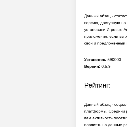
Данный абзац - статис
версию, доступную на 
установили Игровые Ав
приложения, если вы х
свой и предложенный 
Установок:
590000
Версия:
0.5.9
Рейтинг:
Данный абзац - социа
платформы. Средний р
вам активность посети
повлиять на данные ре