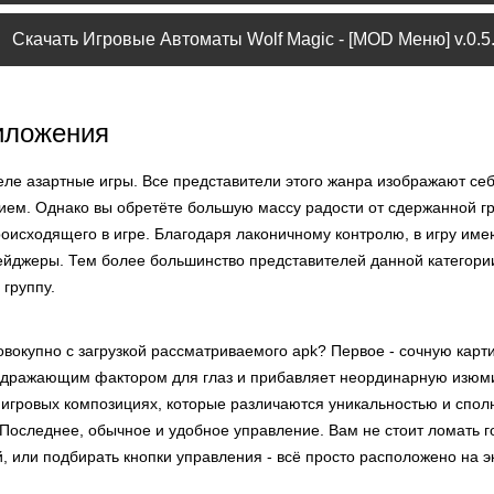
Скачать Игровые Автоматы Wolf Magic - [MOD Меню] v.0.5.
иложения
деле азартные игры. Все представители этого жанра изображают себ
ем. Однако вы обретёте большую массу радости от сдержанной г
оисходящего в игре. Благодаря лаконичному контролю, в игру име
инейджеры. Тем более большинство представителей данной категор
группу.
вокупно с загрузкой рассматриваемого apk? Первое - сочную карти
здражающим фактором для глаз и прибавляет неординарную изюмин
 игровых композициях, которые различаются уникальностью и спол
 Последнее, обычное и удобное управление. Вам не стоит ломать г
 или подбирать кнопки управления - всё просто расположено на э