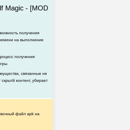
f Magic - [MOD
зможность получения
времени на выполнение
роцесс получения
игры.
мущества, связанные не
 скрытй контент, убирает
вочный файл apk на