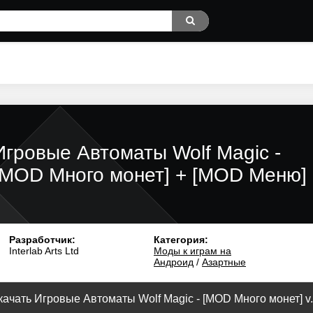
Игровые Автоматы Wolf Magic -
[MOD Много монет] + [MOD Меню]
Разработчик:
Категория:
Interlab Arts Ltd
Моды к играм на
Андроид
/
Азартные
качать Игровые Автоматы Wolf Magic - [MOD Много монет] v.