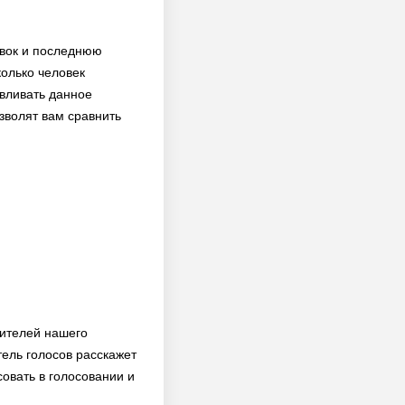
овок и последнюю
колько человек
авливать данное
зволят вам сравнить
тителей нашего
ель голосов расскажет
совать в голосовании и