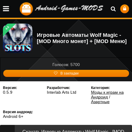
4.6
Игровые Автоматы Wolf Magic -
[MOD Много монет] + [MOD Меню]
Голосов: 5700
В закладки
Версия:
Разработчик:
Категория:
0.5.9
Interlab Arts Ltd
Моды к играм на
Андроид
/
Азартные
Версия андроид:
Android 6+
Скачать Игровые Автоматы Wolf Magic - [MOD