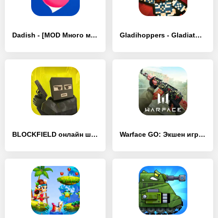
Dadish - [MOD Много монет]
Gladihoppers - Gladiator Fight - [MOD Много монет]
BLOCKFIELD онлайн шутер 5 на 5 - [MOD Много монет]
Warface GO: Экшен игры по сети - [MOD Бесконечные монеты]