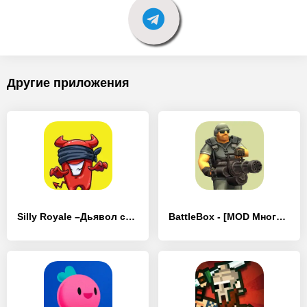
Другие приложения
Silly Royale –Дьявол среди нас - [MOD Много монет]
BattleBox - [MOD Много денег]