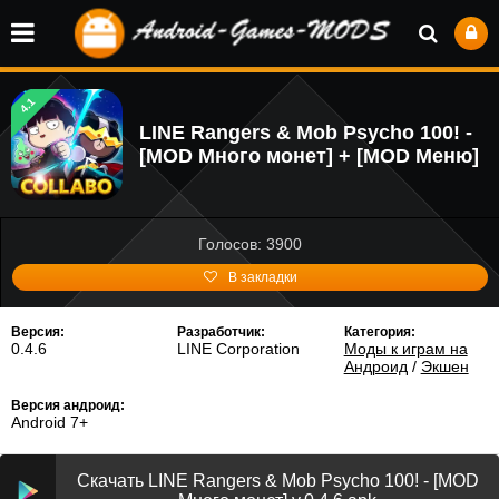
4.1
LINE Rangers & Mob Psycho 100! -
[MOD Много монет] + [MOD Меню]
Голосов: 3900
В закладки
Версия:
Разработчик:
Категория:
0.4.6
LINE Corporation
Моды к играм на
Андроид
/
Экшен
Версия андроид:
Android 7+
Скачать LINE Rangers & Mob Psycho 100! - [MOD