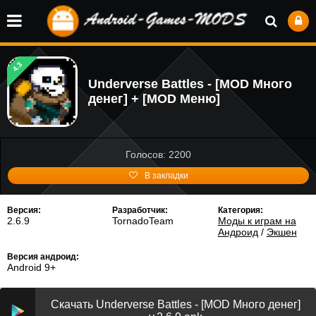
4.3
Underverse Battles - [MOD Много
денег] + [MOD Меню]
Голосов: 2200
В закладки
Версия:
Разработчик:
Категория:
2.6.9
TornadoTeam
Моды к играм на
Андроид
/
Экшен
Версия андроид:
Android 9+
Скачать Underverse Battles - [MOD Много денег]