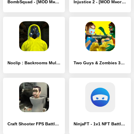
BombSquad - [MOD Много денег]
Injustice 2 - [MOD Много денег]
Noclip : Backrooms Multiplayer - [MOD Много денег]
Two Guys & Zombies 3D: По сети - [MOD Много денег]
Craft Shooter FPS Battles - [MOD Бесконечные деньги]
NinjaFT - 1v1 NFT Battles - [MOD Бесконечные монеты]